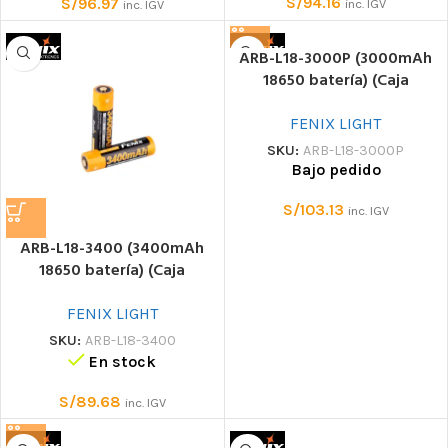
S/
94.16
S/
96.97
inc. IGV
inc. IGV
ARB-L18-3000P (3000mAh
18650 batería) (Caja
plástico) Batería
FENIX LIGHT
SKU:
ARB-L18-3000P
Bajo pedido
S/
103.13
inc. IGV
ARB-L18-3400 (3400mAh
18650 batería) (Caja
plástico) Batería
FENIX LIGHT
SKU:
ARB-L18-3400
En stock
S/
89.68
inc. IGV