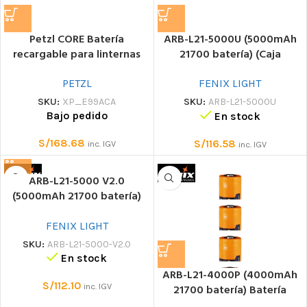
Petzl CORE Batería
ARB-L21-5000U (5000mAh
recargable para linternas
21700 batería) (Caja
frontales Petzl con
plástico) Batería
tecnología HYBRID CONCEPT
PETZL
FENIX LIGHT
SKU:
XP_E99ACA
SKU:
ARB-L21-5000U
Bajo pedido
En stock
S/
168.68
S/
116.58
inc. IGV
inc. IGV
ARB-L21-5000 V2.0
(5000mAh 21700 batería)
(Caja plástico) Batería
FENIX LIGHT
SKU:
ARB-L21-5000-V2.0
En stock
ARB-L21-4000P (4000mAh
S/
112.10
inc. IGV
21700 batería) Batería