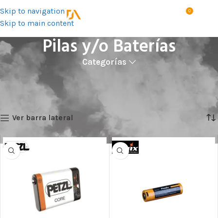
Skip to navigation
0
MENÚ
S/
0.0
Skip to main content
Pilas y/o Baterías
Categorías
Inicio
Productos
Iluminación
Accesorios para linternas
Pilas y/o Baterías
Mostrando 1–12 de 14 resultados
Ver barra lateral