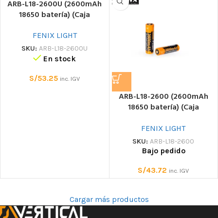
ARB-L18-2600U (2600mAh
18650 batería) (Caja
plástico) Batería
FENIX LIGHT
SKU:
ARB-L18-2600U
En stock
S/
53.25
inc. IGV
ARB-L18-2600 (2600mAh
18650 batería) (Caja
plástico) Batería
FENIX LIGHT
SKU:
ARB-L18-2600
Bajo pedido
S/
43.72
inc. IGV
Cargar más productos