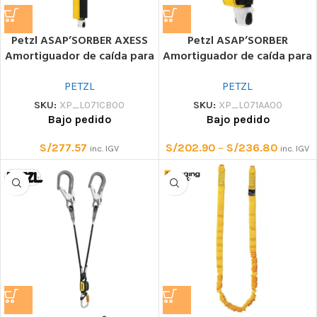
Petzl ASAP’SORBER AXESS
Petzl ASAP’SORBER
Amortiguador de caída para
Amortiguador de caída para
trampas ASAP y ASAP LOCK
descensores ASAP y ASAP
de hasta 250 kg
LOCK
PETZL
PETZL
SKU:
XP_L071CB00
SKU:
XP_L071AA00
Bajo pedido
Bajo pedido
S/
277.57
S/
202.90
–
S/
236.80
inc. IGV
inc. IGV