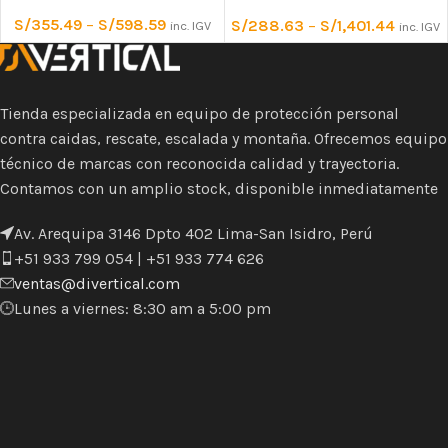
S/
355.49
–
S/
598.59
S/
288.63
–
S/
1,401.44
inc. IGV
inc. IGV
Tienda especializada en equipo de protección personal
contra caidas, rescate, escalada y montaña. Ofrecemos equipo
técnico de marcas con reconocida calidad y trayectoria.
Contamos con un amplio stock, disponible inmediatamente
Av. Arequipa 3146 Dpto 402 Lima-San Isidro, Perú
+51 933 799 054 | +51 933 774 626
ventas@divertical.com
Lunes a viernes: 8:30 am a 5:00 pm