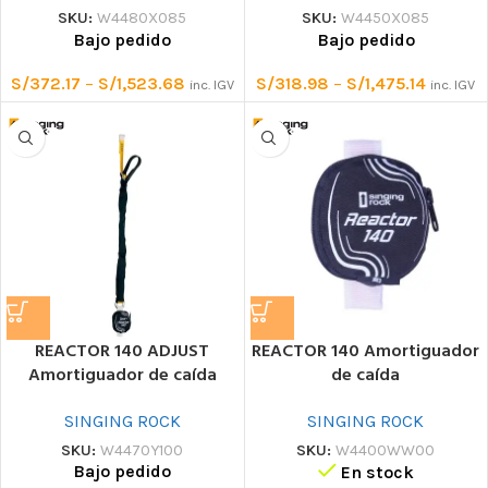
SKU:
W4480X085
SKU:
W4450X085
Bajo pedido
Bajo pedido
S/
372.17
–
S/
1,523.68
S/
318.98
–
S/
1,475.14
inc. IGV
inc. IGV
REACTOR 140 ADJUST
REACTOR 140 Amortiguador
Amortiguador de caída
de caída
SINGING ROCK
SINGING ROCK
SKU:
W4470Y100
SKU:
W4400WW00
Bajo pedido
En stock