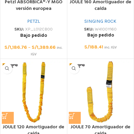
Petzl ABSORBICA®-Y MGO
JOULE 160 Amortiguador de
versión europea
caída
Acoplamiento doble con
amortiguador de caída y
SINGING ROCK
PETZL
acoplamientos MGO – EU
SKU:
W4100Y160
SKU:
XP_L012CB00
Bajo pedido
Bajo pedido
S/
188.41
S/
1,186.76
–
S/
1,389.66
inc. IGV
inc.
IGV
JOULE 120 Amortiguador de
JOULE 70 Amortiguador de
caída
caída