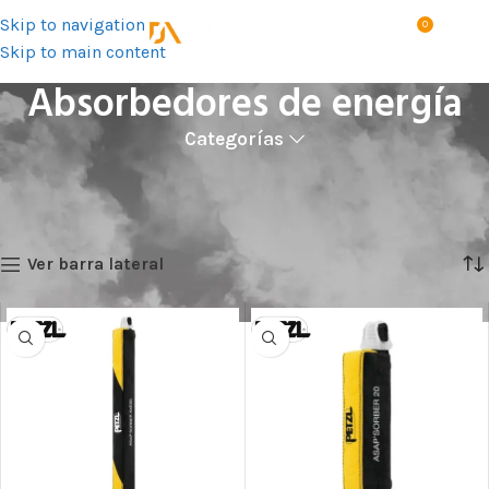
Skip to navigation
0
MENÚ
S/
0.0
Skip to main content
Absorbedores de energía
Categorías
Inicio
Productos
Trabajos en altura
Amortiguadores y anticaídas
Absorbedores de energía
Showing all 10 results
Ver barra lateral