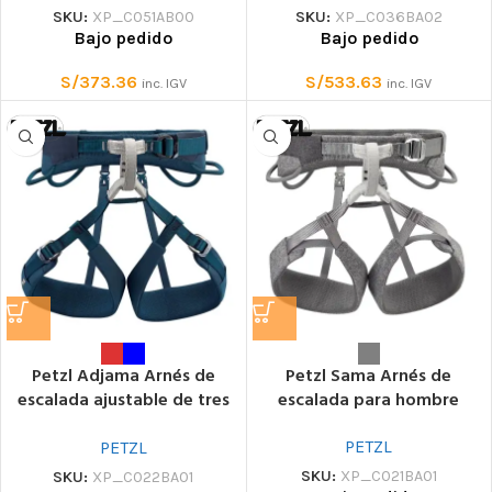
SKU:
XP_C051AB00
SKU:
XP_C036BA02
Bajo pedido
Bajo pedido
S/
373.36
S/
533.63
inc. IGV
inc. IGV
Petzl Adjama Arnés de
Petzl Sama Arnés de
escalada ajustable de tres
escalada para hombre
secciones para hombre
PETZL
PETZL
SKU:
XP_C021BA01
SKU:
XP_C022BA01