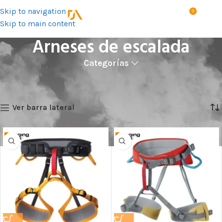
Skip to navigation
0
MENÚ
S/
0.0
Skip to main content
Arneses de escalada
Categorías
Inicio
Productos
Deportivo
Escalada
Arneses de escalada
Mostrando 1–12 de 41 resultados
Ver barra lateral