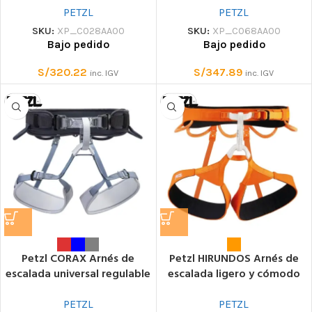
PETZL
PETZL
SKU:
XP_C028AA00
SKU:
XP_C068AA00
Bajo pedido
Bajo pedido
S/
320.22
S/
347.89
inc. IGV
inc. IGV
Petzl CORAX Arnés de
Petzl HIRUNDOS Arnés de
escalada universal regulable
escalada ligero y cómodo
de cuatro tramos
para escalada deportiva
PETZL
PETZL