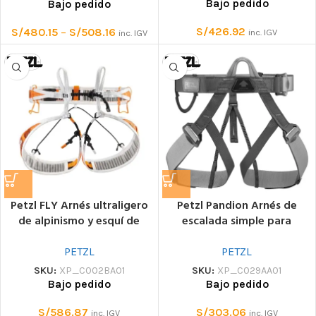
Bajo pedido
Bajo pedido
S/
426.92
S/
480.15
–
S/
508.16
inc. IGV
inc. IGV
Petzl FLY Arnés ultraligero
Petzl Pandion Arnés de
de alpinismo y esquí de
escalada simple para
montaña
centros de escalada
PETZL
PETZL
SKU:
XP_C002BA01
SKU:
XP_C029AA01
Bajo pedido
Bajo pedido
S/
586.87
S/
303.06
inc. IGV
inc. IGV