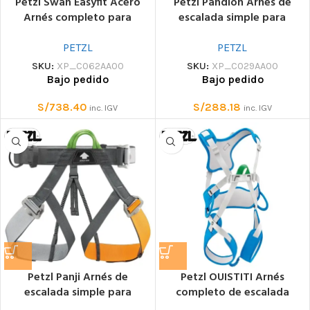
Petzl Swan Easyfit Acero
Petzl Pandion Arnés de
Arnés completo para
escalada simple para
centros de cuerdas, con
centros de escalada
enganche dorsal
PETZL
PETZL
SKU:
XP_C062AA00
SKU:
XP_C029AA00
Bajo pedido
Bajo pedido
S/
738.40
S/
288.18
inc. IGV
inc. IGV
Petzl Panji Arnés de
Petzl OUISTITI Arnés
escalada simple para
completo de escalada
parques de cuerdas
ajustable para niños