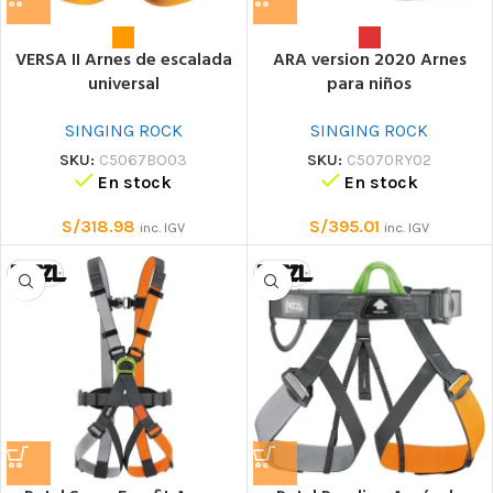
VERSA II Arnes de escalada
ARA version 2020 Arnes
universal
para niños
SINGING ROCK
SINGING ROCK
SKU:
C5067BO03
SKU:
C5070RY02
En stock
En stock
S/
318.98
S/
395.01
inc. IGV
inc. IGV