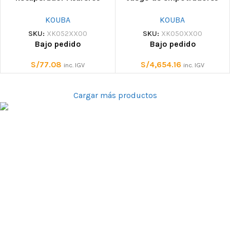
KOUBA
KOUBA
SKU:
XK052XX00
SKU:
XK050XX00
Bajo pedido
Bajo pedido
S/
77.08
S/
4,654.16
inc. IGV
inc. IGV
Cargar más productos
Tienda especializada en equipo de protección personal
contra caidas, rescate, escalada y montaña. Ofrecemos equipo
técnico de marcas con reconocida calidad y trayectoria.
Contamos con un amplio stock, disponible inmediatamente
Av. Arequipa 3146 Dpto 402 Lima-San Isidro, Perú
+51 933 799 054 | +51 933 774 626
ventas@divertical.com