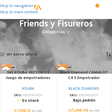
Skip to navigation
0
MENÚ
S/
0.0
Skip to main content
Friends y Fisureros
Categorías
Inicio
Productos
Deportivo
Escalada
Friends y Fisureros
Mostrando 1–12 de 20 resultados
Ver barra lateral
Set KOUBA VECTOR 1-5
Black Diamond CAMALOT
Juego de empotradores
C4 5 Empotrador
KOUBA
BLACK DIAMOND
SKU:
XK054XX00
SKU:
XK056X500
Bajo pedido
En stock
S/
1,096.48
S/
358.12
inc. IGV
inc. IGV