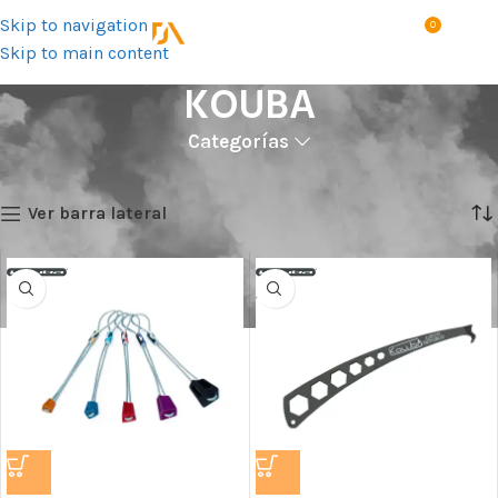
Skip to navigation
0
MENÚ
S/
0.0
Skip to main content
KOUBA
Categorías
Inicio
Marca del producto
KOUBA
Showing all 11 results
Ver barra lateral