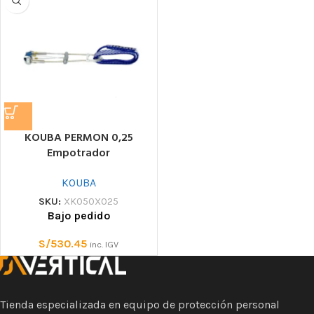
KOUBA PERMON 0,25
Empotrador
KOUBA
SKU:
XK050X025
Bajo pedido
S/
530.45
inc. IGV
Tienda especializada en equipo de protección personal