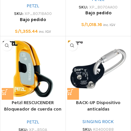
PETZL
SKU:
XP_B070AA00
Bajo pedido
SKU:
XP_B071BA00
Bajo pedido
S/
1,018.16
inc. IGV
S/
1,355.44
inc. IGV
Petzl RESCUCENDER
BACK-UP Dispositivo
Bloqueador de cuerda con
anticaídas
leva de carga directa
SINGING ROCK
PETZL
SKU:
K04000BB
SKU:
XP_B50A