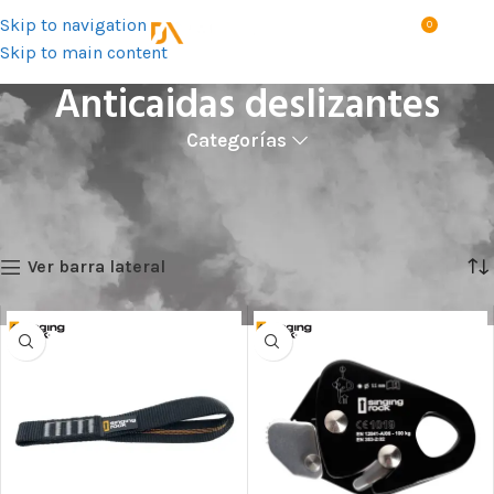
Skip to navigation
0
MENÚ
S/
0.0
Skip to main content
Anticaidas deslizantes
Categorías
Inicio
Productos
Trabajos en altura
Amortiguadores y anticaídas
Anticaidas deslizantes
Showing all 8 results
Ver barra lateral