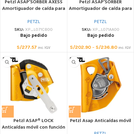
Petzl ASAP’SORBER AXESS
Petzl ASAP’SORBER
Amortiguador de caída para
Amortiguador de caída para
trampas ASAP y ASAP LOCK
descensores ASAP y ASAP
de hasta 250 kg
LOCK
PETZL
PETZL
SKU:
XP_L071CB00
SKU:
XP_L071AA00
Bajo pedido
Bajo pedido
S/
277.57
S/
202.90
–
S/
236.80
inc. IGV
inc. IGV
Petzl ASAP® LOCK
Petzl Asap Anticaídas móvil
Anticaídas móvil con función
de bloqueo de cuerda
PETZL