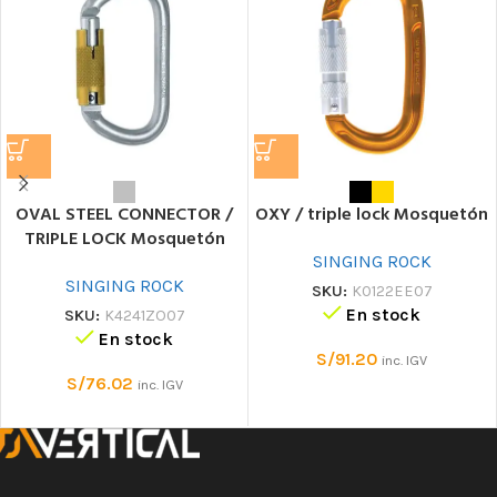
OVAL STEEL CONNECTOR /
OXY / triple lock Mosquetón
TRIPLE LOCK Mosquetón
SINGING ROCK
SINGING ROCK
SKU:
K0122EE07
En stock
SKU:
K4241ZO07
En stock
S/
91.20
inc. IGV
S/
76.02
inc. IGV