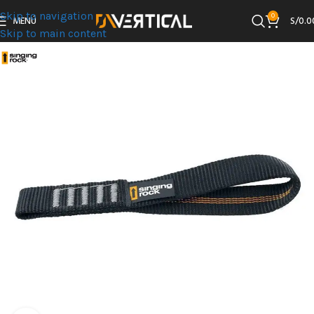
Skip to navigation
0
MENÚ
S/
0.0
Skip to main content