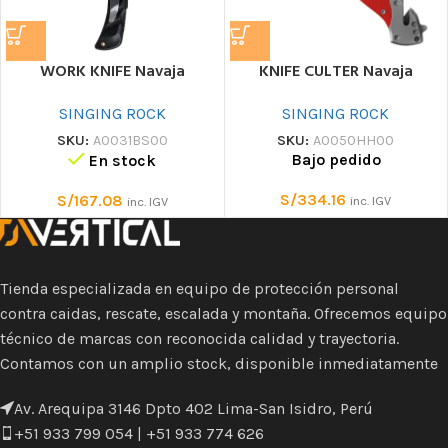
WORK KNIFE Navaja
KNIFE CULTER Navaja
SINGING ROCK
SINGING ROCK
SKU:
A0031BS00
SKU:
A0050HH00
Bajo pedido
En stock
S/
334.16
S/
167.08
inc. IGV
inc. IGV
Tienda especializada en equipo de protección personal
contra caidas, rescate, escalada y montaña. Ofrecemos equipo
técnico de marcas con reconocida calidad y trayectoria.
Contamos con un amplio stock, disponible inmediatamente
Av. Arequipa 3146 Dpto 402 Lima-San Isidro, Perú
+51 933 799 054 | +51 933 774 626