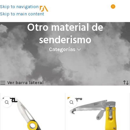
Skip to navigation
0
MENÚ
S/
0.0
Skip to main content
Otro material de
senderismo
Categorías
Inicio
Productos
Deportivo
Trekking y campamento
Otro material de senderismo
Showing all 4 results
Ver barra lateral