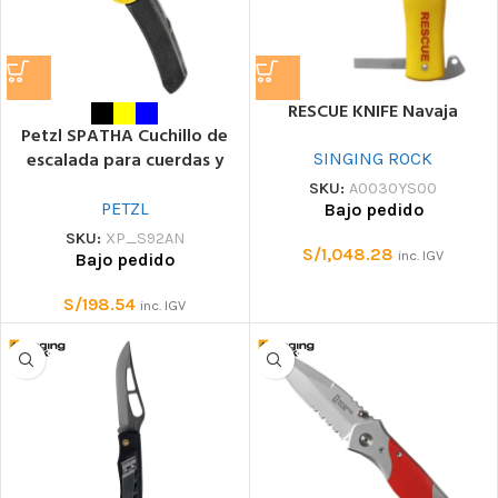
RESCUE KNIFE Navaja
Petzl SPATHA Cuchillo de
escalada para cuerdas y
SINGING ROCK
lazos
SKU:
A0030YS00
PETZL
Bajo pedido
SKU:
XP_S92AN
S/
1,048.28
inc. IGV
Bajo pedido
S/
198.54
inc. IGV