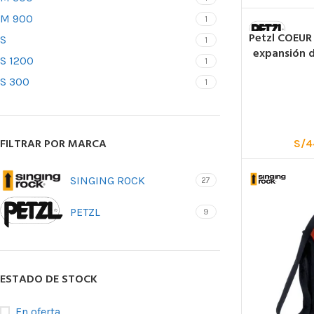
M 900
1
Petzl COEUR
S
1
expansión d
S 1200
1
S 300
1
FILTRAR POR MARCA
S/
4
SINGING ROCK
27
PETZL
9
ESTADO DE STOCK
En oferta