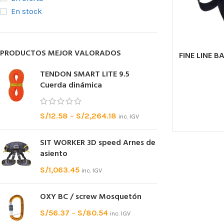
En stock
PRODUCTOS MEJOR VALORADOS
FINE LINE BA
TENDON SMART LITE 9.5
Cuerda dinámica
S/
12.58
–
S/
2,264.18
inc. IGV
SIT WORKER 3D speed Arnes de
asiento
S/
1,063.45
inc. IGV
OXY BC / screw Mosquetón
S/
56.37
–
S/
80.54
inc. IGV