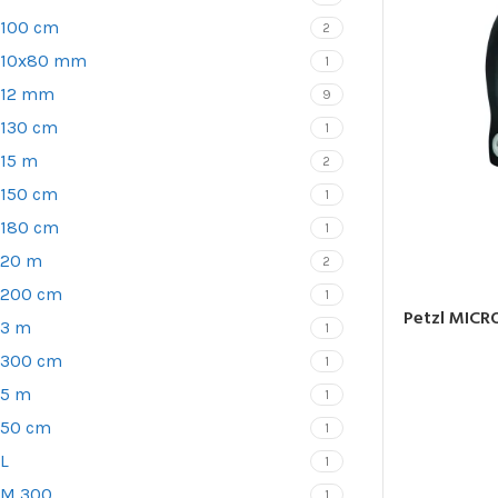
posicionamie
100 cm
2
Accesorios pa
10x80 mm
1
12 mm
9
BLOQUEAD
130 cm
1
ASCENDE
15 m
2
Bloqueadores
150 cm
1
Bloqueadores 
180 cm
1
Bloqueadores d
20 m
2
200 cm
1
Bloqueadores 
Petzl MICRO
de tracción
3 m
1
Pedales
300 cm
1
5 m
1
50 cm
1
L
1
M 300
1