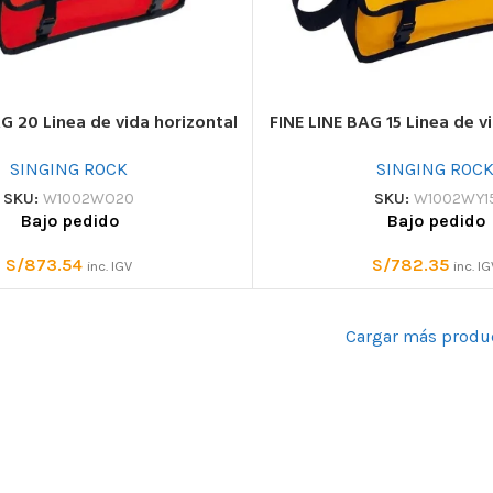
G 20 Linea de vida horizontal
FINE LINE BAG 15 Linea de v
SINGING ROCK
SINGING ROC
SKU:
W1002WO20
SKU:
W1002WY1
Bajo pedido
Bajo pedido
S/
873.54
S/
782.35
inc. IGV
inc. I
Cargar más produ