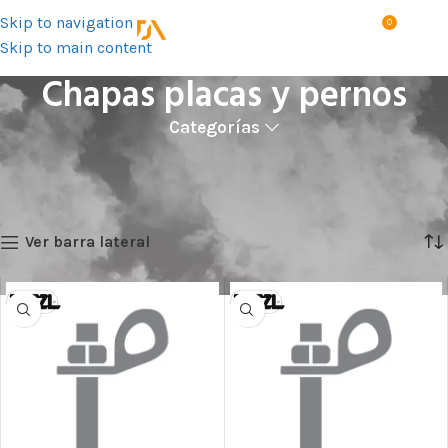
Skip to navigation
0
MENÚ
S/
0.0
Skip to main content
Chapas placas y pernos
Categorías
Inicio
Productos
Trabajos en altura
Dispositivos de anclaje
Chapas placas y pernos
Showing all 12 results
Ver barra lateral