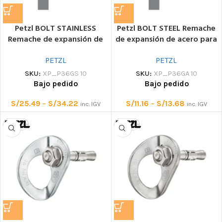
Petzl BOLT STAINLESS
Petzl BOLT STEEL Remache
Remache de expansión de
de expansión de acero para
acero inoxidable para
uso en interiores
exteriores
PETZL
PETZL
SKU:
XP_P36GS 10
SKU:
XP_P36GA 10
Bajo pedido
Bajo pedido
S/
25.49
–
S/
34.22
S/
11.16
–
S/
13.68
inc. IGV
inc. IGV