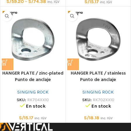
S/
59.20
–
S/
74.38
S/
15.17
inc. IGV
inc. IGV
HANGER PLATE / zinc-plated
HANGER PLATE / stainless
Punto de anclaje
Punto de anclaje
SINGING ROCK
SINGING ROCK
SKU:
RK704XX10
SKU:
RK702XX10
En stock
En stock
S/
15.17
S/
18.18
inc. IGV
inc. IGV