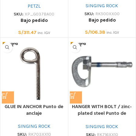
SINGING ROCK
PETZL
SKU:
RK500XX00
SKU:
XP_G037BA00
Bajo pedido
Bajo pedido
S/
106.38
S/
311.47
inc. IGV
inc. IGV
GLUE IN ANCHOR Punto de
HANGER WITH BOLT / zinc-
anclaje
plated steel Punto de
anclaje
SINGING ROCK
SINGING ROCK
SKU:
RK703XX10
SKU:
RK716XX10