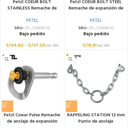
Petzl COEUR BOLT
Petzl COEUR BOLT STEEL
STAINLESS Remache de
Remache de expansión de
expansión de acero
acero con placa
inoxidable con placa
PETZL
PETZL
SKU:
XP_P36BS 10
SKU:
XP_P36BA 10
Bajo pedido
Bajo pedido
S/
44.82
–
S/
47.00
S/
19.91
inc. IGV
inc. IGV
Petzl Coeur Pulse Remache
RAPPELING STATION 12 mm
de anclaje de expansión
Punto de anclaje
extraíble con placa