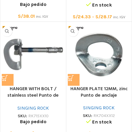
Bajo pedido
En stock
S/
38.01
S/
24.33
–
S/
28.17
inc. IGV
inc. IGV
HANGER WITH BOLT /
HANGER PLATE 12MM, zinc
stainless steel Punto de
Punto de anclaje
anclaje
SINGING ROCK
SINGING ROCK
SKU:
RK704XX12
SKU:
RK715XX10
Bajo pedido
En stock