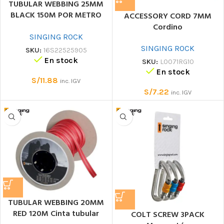
TUBULAR WEBBING 25MM
BLACK 150M POR METRO
ACCESSORY CORD 7MM
Cinta tubular
Cordino
SINGING ROCK
SINGING ROCK
SKU:
16S22525905
En stock
SKU:
L0071RG10
En stock
S/
11.88
inc. IGV
S/
7.22
inc. IGV
TUBULAR WEBBING 20MM
RED 120M Cinta tubular
COLT SCREW 3PACK