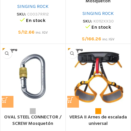
Mosquetón
SINGING ROCK
SINGING ROCK
SKU:
C0037RR12
En stock
SKU:
K0112XX30
En stock
S/
12.66
inc. IGV
S/
166.26
inc. IGV
OVAL STEEL CONNECTOR /
VERSA II Arnes de escalada
SCREW Mosquetón
universal