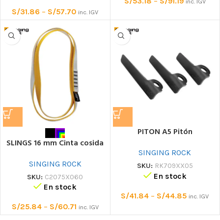
S/
53.18
–
S/
91.19
inc. IGV
S/
31.86
–
S/
57.70
inc. IGV
PITON A5 Pitón
SLINGS 16 mm Cinta cosida
SINGING ROCK
SINGING ROCK
SKU:
RK709XX05
En stock
SKU:
C2075X060
En stock
S/
41.84
–
S/
44.85
inc. IGV
S/
25.84
–
S/
60.71
inc. IGV