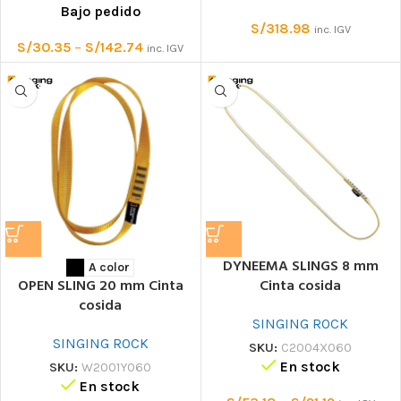
Bajo pedido
S/
318.98
inc. IGV
S/
30.35
–
S/
142.74
inc. IGV
DYNEEMA SLINGS 8 mm
A color
Cinta cosida
OPEN SLING 20 mm Cinta
cosida
SINGING ROCK
SINGING ROCK
SKU:
C2004X060
En stock
SKU:
W2001Y060
En stock