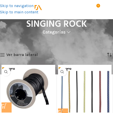
Skip to navigation
0
MENÚ
S/
0.0
Skip to main content
SINGING ROCK
Categorías
Inicio
Marca del producto
SINGING ROCK
Mostrando 1–12 de 496 resultados
Ver barra lateral