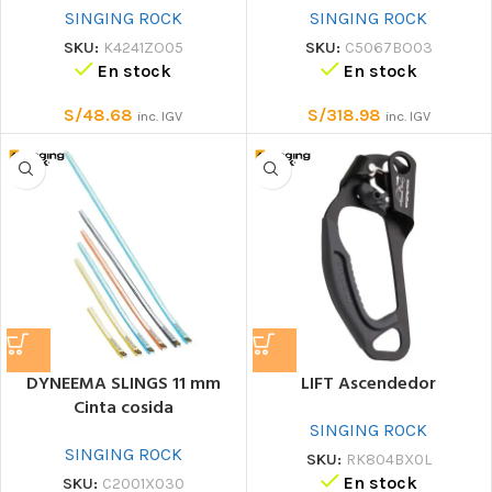
SINGING ROCK
SINGING ROCK
SKU:
K4241ZO05
SKU:
C5067BO03
En stock
En stock
S/
48.68
S/
318.98
inc. IGV
inc. IGV
DYNEEMA SLINGS 11 mm
LIFT Ascendedor
Cinta cosida
SINGING ROCK
SINGING ROCK
SKU:
RK804BX0L
En stock
SKU:
C2001X030