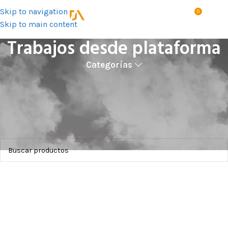
Skip to navigation
0
MENÚ
S/
0.0
Skip to main content
Trabajos desde plataforma
Categorías
Inicio
Productos
Trabajos en altura
Por actividad
Trabajos desde plataforma
No se han encontrado productos que coincidan con tu
selección.