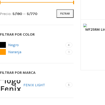
Precio:
S/190
—
S/770
FILTRAR
WF25RM Lin
FILTRAR POR COLOR
Negro
4
Naranja
1
ARNESES
Arneses para 
cuerda
FILTRAR POR MARCA
Arneses antic
FENIX LIGHT
5
Arneses de as
Silletas y Asie
Cinturones de