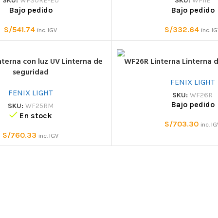
SKU:
WF11E
SKU:
WF30RE-EU
Bajo pedido
Bajo pedido
S/
332.64
S/
541.74
inc. I
inc. IGV
terna con luz UV Linterna de
WF26R Linterna Linterna 
seguridad
FENIX LIGHT
FENIX LIGHT
SKU:
WF26R
Bajo pedido
SKU:
WF25RM
En stock
CUERDAS
MOSQUETONES Y
S/
703.30
inc. I
CONECTORES
S/
760.33
acceso por
Semiestáticas
inc. IGV
Mosquetones de alum
Dinámicas
aída
Mosquetones de acer
Cordinos
iento
Mosquetones por for
Protectores para cuerda
ntos
Ganchos
Accesorios para cuerdas
Anillos