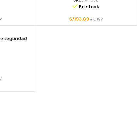
SKU:
WF05E
En stock
S/
193.89
GV
inc. IGV
de seguridad
CASCOS
DESCENSORES Y
GV
ASEGURADORES
Cascos de trabajo
inio
Con bloqueo automático
Cascos deportivos
o
Con frenado manual
Protectores oculares y
ma
auditivos
Accesorios para cascos