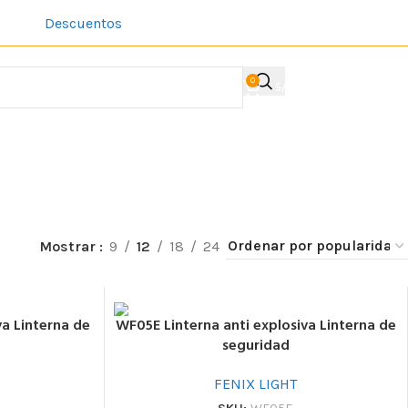
Descuentos
Sobre Nosotros
Contacto
Acerca de la comp
0
S/
0.00
ACCESO / REGIST
Mostrar
9
12
18
24
va Linterna de
WF05E Linterna anti explosiva Linterna de
seguridad
FENIX LIGHT