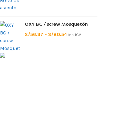
OXY BC / screw Mosquetón
S/
56.37
–
S/
80.54
inc. IGV
Tienda especializada en equipo de
protección personal contra caidas, rescate,
escalada y montaña. Ofrecemos equipo
técnico de marcas con reconocida calidad
y trayectoria. Contamos con un amplio
stock, disponible inmediatamente
Av. Arequipa 3146 Dpto 402 Lima-San
Isidro, Perú