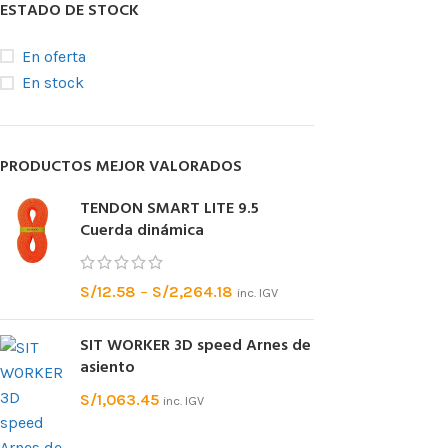
posicionamie
ESTADO DE STOCK
Accesorios pa
En oferta
En stock
BLOQUEAD
ASCENDE
PRODUCTOS MEJOR VALORADOS
Bloqueadores
Bloqueadores 
TENDON SMART LITE 9.5
Cuerda dinámica
Bloqueadores d
Bloqueadores 
de tracción
S/
12.58
–
S/
2,264.18
inc. IGV
Pedales
SIT WORKER 3D speed Arnes de
asiento
S/
1,063.45
inc. IGV