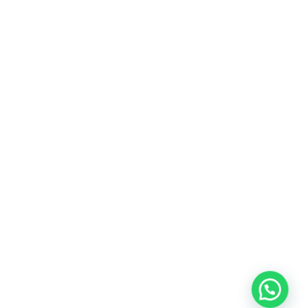
CLIENTES
Mi cuenta
Seguimiento de pedido
e Envío
B2B – Ventas Corporativas
uciones
amiento de
ookies