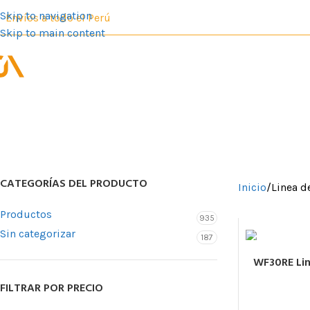
Skip to navigation
Envíos a todo el Perú
Skip to main content
PRODUCTOS
SER
CATEGORÍAS DEL PRODUCTO
Inicio
Linea d
Productos
935
Sin categorizar
187
WF30RE Lin
FILTRAR POR PRECIO