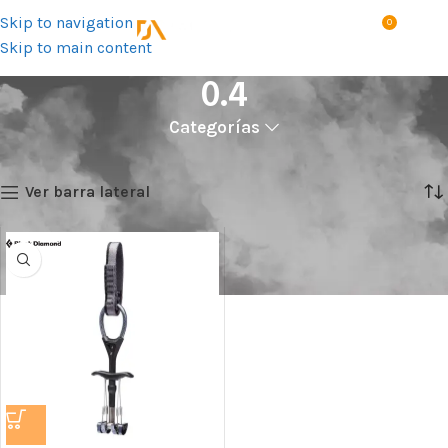
Skip to navigation
0
MENÚ
S/
0.0
Skip to main content
0.4
Categorías
Inicio
Talla del producto
0.4
Mostrando el único resultado
Ver barra lateral