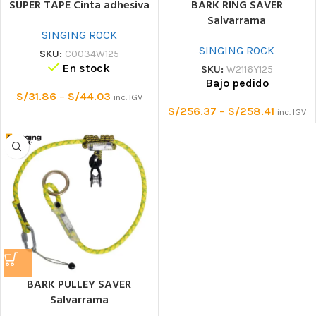
SUPER TAPE Cinta adhesiva
BARK RING SAVER
Salvarrama
SINGING ROCK
SINGING ROCK
SKU:
C0034W125
En stock
SKU:
W2116Y125
Bajo pedido
S/
31.86
–
S/
44.03
inc. IGV
S/
256.37
–
S/
258.41
inc. IGV
BARK PULLEY SAVER
Salvarrama