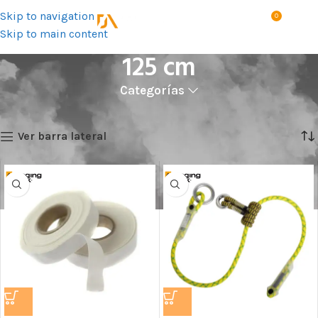
Skip to navigation
0
MENÚ
S/
0.0
Skip to main content
125 cm
Categorías
Inicio
Talla del producto
125 cm
Showing all 3 results
Ver barra lateral