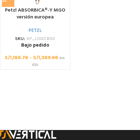
Petzl ABSORBICA®-Y MGO
versión europea
Acoplamiento doble con
amortiguador de caída y
PETZL
acoplamientos MGO – EU
SKU:
XP_L012CB00
Bajo pedido
S/
1,186.76
–
S/
1,389.66
inc.
IGV