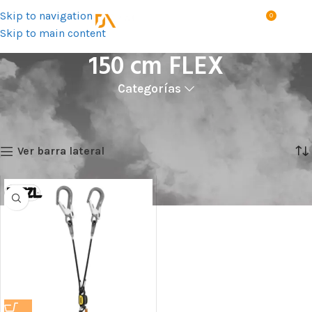
Skip to navigation
0
MENÚ
S/
0.0
Skip to main content
150 cm FLEX
Categorías
Inicio
Talla del producto
150 cm FLEX
Mostrando el único resultado
Ver barra lateral