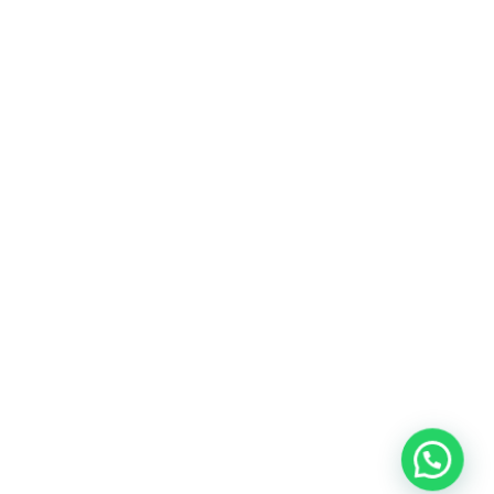
Av. Arequipa 3146 Dpto 402 Lima-San Isidro, Perú
+51 933 799 054 | +51 933 774 626
ventas@divertical.com
Lunes a viernes: 8:30 am a 5:00 pm