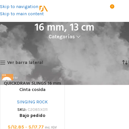
Skip to navigation
0
MENÚ
S/
0.0
Skip to main content
16 mm, 13 cm
Categorías
Inicio
Talla del producto
16 mm, 13 cm
Mostrando el único resultado
Ver barra lateral
QUICKDRAW SLINGS 16 mm
Cinta cosida
SINGING ROCK
SKU:
C2085X011
Bajo pedido
S/
12.85
–
S/
17.77
inc. IGV