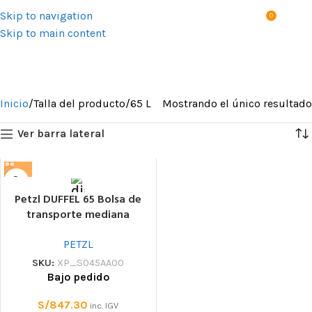
Skip to navigation
0
MENÚ
S/
0.0
Skip to main content
65 L
Categorías
Inicio
Talla del producto
65 L
Mostrando el único resultado
Ver barra lateral
Petzl DUFFEL 65 Bolsa de
transporte mediana
PETZL
SKU:
XP_S045AA00
Bajo pedido
S/
847.30
inc. IGV