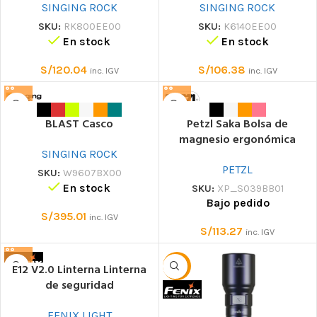
SINGING ROCK
SINGING ROCK
SKU:
RK800EE00
SKU:
K6140EE00
En stock
En stock
S/
120.04
S/
106.38
inc. IGV
inc. IGV
BLAST Casco
Petzl Saka Bolsa de
magnesio ergonómica
SINGING ROCK
PETZL
SKU:
W9607BX00
En stock
SKU:
XP_S039BB01
Bajo pedido
S/
395.01
inc. IGV
S/
113.27
inc. IGV
E12 V2.0 Linterna Linterna
-40%
de seguridad
FENIX LIGHT