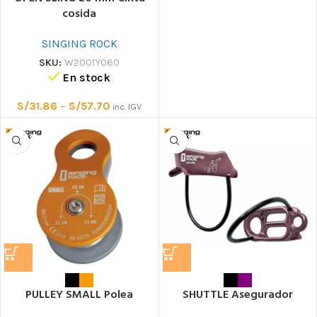
cosida
SINGING ROCK
SKU:
W2001Y060
En stock
S/
31.86
–
S/
57.70
inc. IGV
PULLEY SMALL Polea
SHUTTLE Asegurador