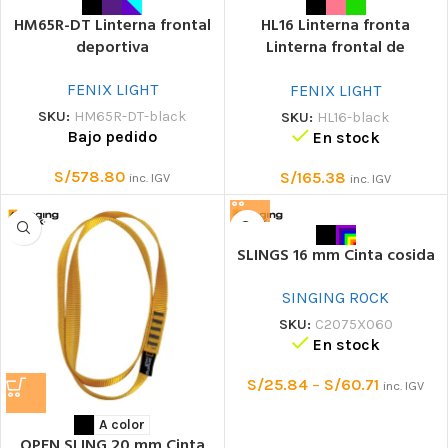
HM65R-DT Linterna frontal
HL16 Linterna fronta
deportiva
Linterna frontal de
seguridad
FENIX LIGHT
FENIX LIGHT
SKU:
HM65R-DT-black
SKU:
HL16-black
Bajo pedido
En stock
S/
578.80
S/
165.38
inc. IGV
inc. IGV
SLINGS 16 mm Cinta cosida
SINGING ROCK
SKU:
C2075X060
En stock
S/
25.84
–
S/
60.71
inc. IGV
A color
OPEN SLING 20 mm Cinta