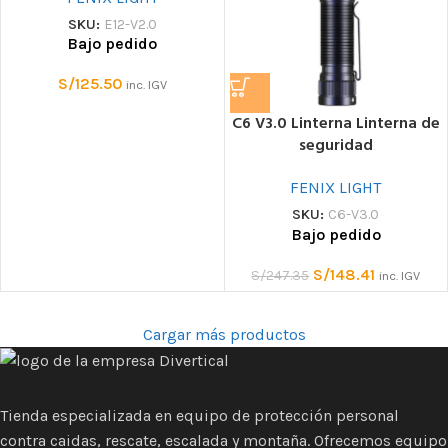
SKU:
E12-V2.0
Bajo pedido
S/
125.50
inc. IGV
C6 V3.0 Linterna Linterna de
seguridad
FENIX LIGHT
SKU:
C6-V3.0
Bajo pedido
S/
148.41
S/
247.35
inc. IGV
Cargar más productos
Tienda especializada en equipo de protección personal
contra caidas, rescate, escalada y montaña. Ofrecemos equipo