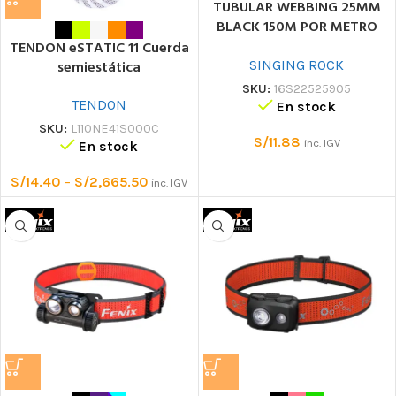
TUBULAR WEBBING 25MM
BLACK 150M POR METRO
Cinta tubular
TENDON eSTATIC 11 Cuerda
SINGING ROCK
semiestática
SKU:
16S22525905
TENDON
En stock
SKU:
L110NE41S000C
S/
11.88
inc. IGV
En stock
S/
14.40
–
S/
2,665.50
inc. IGV