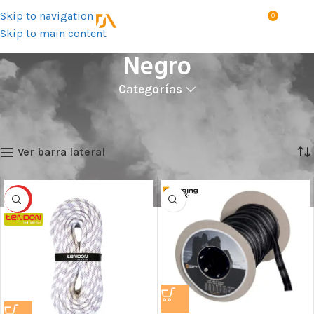
Skip to navigation
0
MENÚ
S/
0.0
Skip to main content
Negro
Categorías
Inicio
Color del producto
Negro
Mostrando 1–12 de 247 resultados
Ver barra lateral
HOT