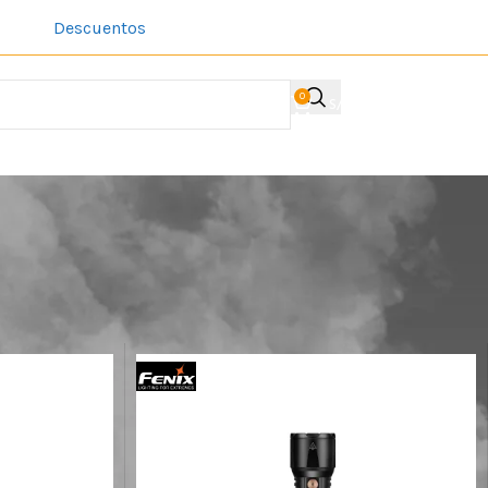
Descuentos
Sobre Nosotros
Contacto
Acerca de la comp
0
S/
0.00
ACCESO / REGIST
Mostrar
9
12
18
24