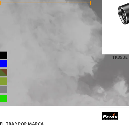
Precio:
S/110
—
S/1,500
FILTRAR
FILTRAR POR COLOR
Negro
9
TK35UE 
Azul
1
ARNESES
Camuflaje
1
Arneses para 
Caqui
1
cuerda
Gris
1
Arneses antic
Verde
2
Arneses de as
Silletas y Asie
FILTRAR POR MARCA
Cinturones de