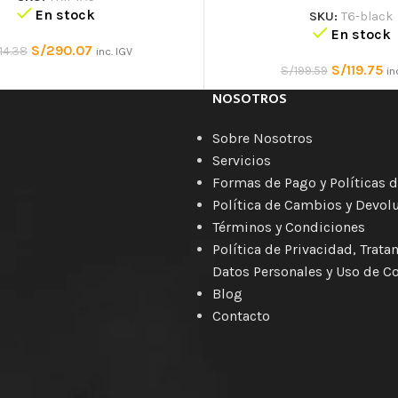
En stock
SKU:
T6-black
En stock
S/
290.07
14.38
inc. IGV
S/
119.75
S/
199.59
in
NOSOTROS
Sobre Nosotros
Servicios
Formas de Pago y Políticas d
Política de Cambios y Devol
Términos y Condiciones
Política de Privacidad, Trat
Datos Personales y Uso de C
Blog
Contacto