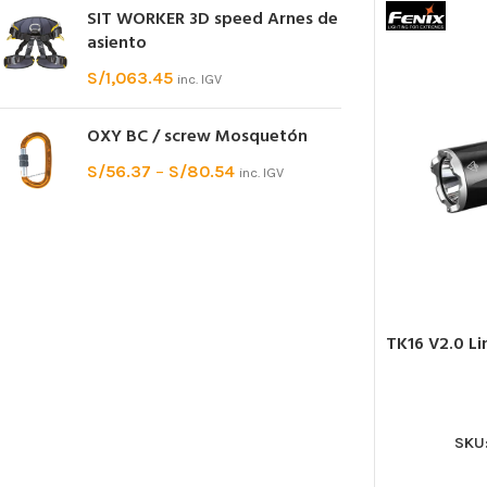
SIT WORKER 3D speed Arnes de
asiento
S/
1,063.45
inc. IGV
OXY BC / screw Mosquetón
S/
56.37
–
S/
80.54
inc. IGV
TK16 V2.0 Li
SKU