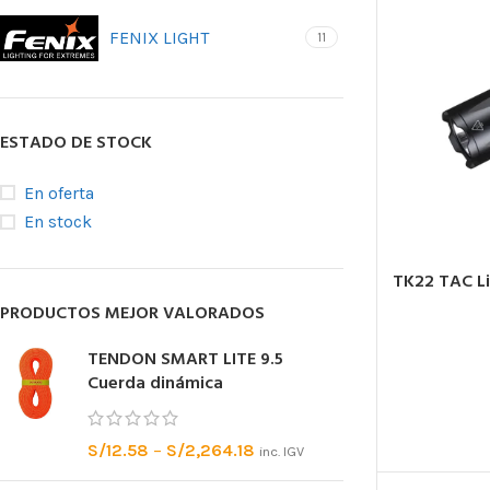
posicionamie
FENIX LIGHT
11
Accesorios pa
BLOQUEAD
ESTADO DE STOCK
ASCENDE
Bloqueadores
En oferta
Bloqueadores 
En stock
Bloqueadores d
TK22 TAC Li
Bloqueadores 
PRODUCTOS MEJOR VALORADOS
de tracción
Pedales
TENDON SMART LITE 9.5
Cuerda dinámica
S/
12.58
–
S/
2,264.18
inc. IGV