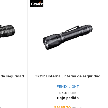
a de seguridad
TK11R Linterna Linterna de seguridad
FENIX LIGHT
SKU:
TK11R
Bajo pedido
S/
465.70
inc. IGV
V