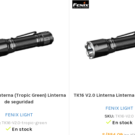
nterna (Tropic Green) Linterna
TK16 V2.0 Linterna Lintern
de seguridad
FENIX LIGHT
FENIX LIGHT
SKU:
TK16-V2.0
En stock
:
TK16-V2.0-tropic-green
En stock
S/
554.09
inc. IG