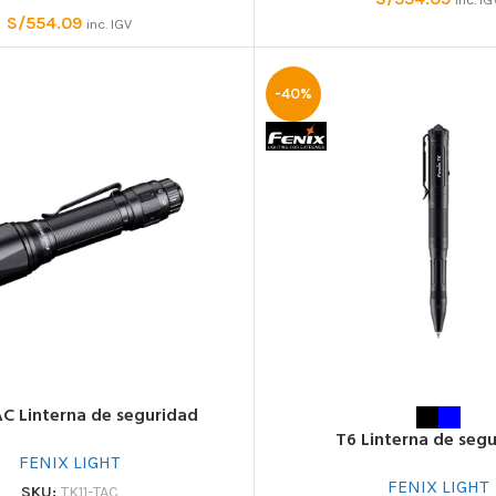
S/
554.09
inc. IGV
-40%
AC Linterna de seguridad
T6 Linterna de seg
FENIX LIGHT
FENIX LIGHT
SKU:
TK11-TAC