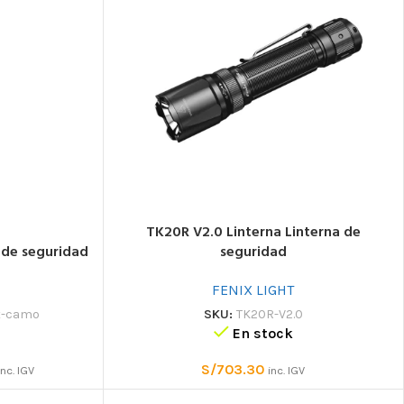
ENTOS
AMORTIGUADORES Y
ACCESORIOS
ANTICAÍDAS
Bolsas y mochilas
Absorbedores de energía
Portaherramientas
tencia
Anticaidas deslizantes
Ropa y calzado
Anticaídas autorretráctiles
Cuchillos
TK20R V2.0 Linterna Linterna de
seguridad
 de seguridad
Botiquines de primeros
auxilios
FENIX LIGHT
Otros
SKU:
TK20R-V2.0
t-camo
En stock
S/
703.30
inc. IGV
inc. IGV