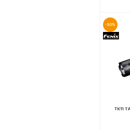
-30%
TK11 T