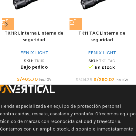
TK11R Linterna Linterna de
TK11 TAC Linterna de
seguridad
seguridad
FENIX LIGHT
FENIX LIGHT
SKU:
TK11R
SKU:
TK11-TAC
Bajo pedido
En stock
S/
465.70
S/
290.07
inc. IGV
S/
414.38
inc. IGV
Tienda especializada en equipo de protección personal
contra caidas, rescate, escalada y montaña. Ofrecemos equipo
técnico de marcas con reconocida calidad y trayectoria.
Contamos con un amplio stock, disponible inmediatamente