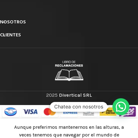
NOSOTROS
CLIENTES
2025
Divertical SRL
Chatea con nosotros
TK26R
Aunque preferimos mantenernos en las alturas, a
Disponible
Linterna
bajo
veces tenemos que navegar por el mundo de
S/
662.44
pedido en