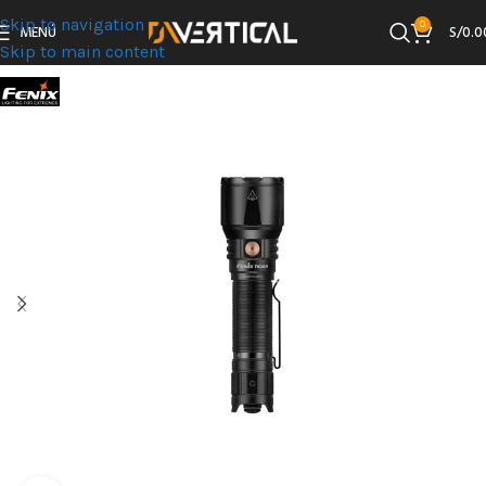
Skip to navigation
0
MENÚ
S/
0.0
Skip to main content