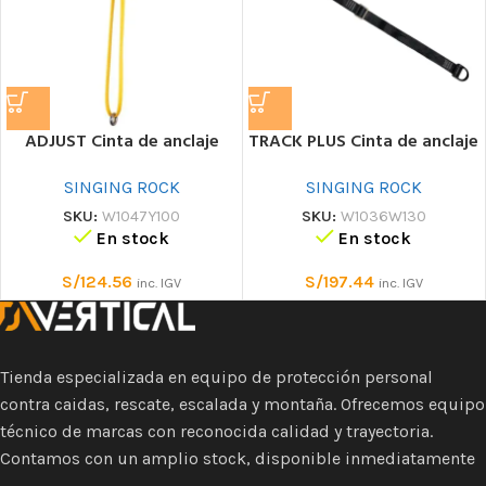
ADJUST Cinta de anclaje
TRACK PLUS Cinta de anclaje
SINGING ROCK
SINGING ROCK
SKU:
W1047Y100
SKU:
W1036W130
En stock
En stock
S/
124.56
S/
197.44
inc. IGV
inc. IGV
Tienda especializada en equipo de protección personal
contra caidas, rescate, escalada y montaña. Ofrecemos equipo
técnico de marcas con reconocida calidad y trayectoria.
Contamos con un amplio stock, disponible inmediatamente