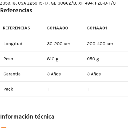
Z359.18, CSA Z259.15-17, GB 30862/B, XF 494: FZL-B-T/Q
Referencias
REFERENCIAS
G011AA00
G011AA01
Longitud
30-200 cm
200-400 cm
Peso
810 g
950 g
Garantía
3 Años
3 Años
Pack
1
1
Información técnica