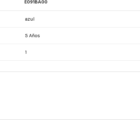
E091BA00
azul
5 Años
1