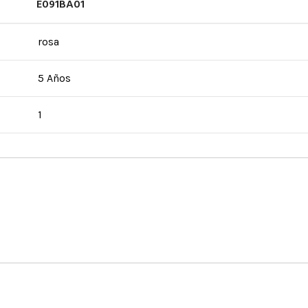
E091BA01
rosa
5 Años
1