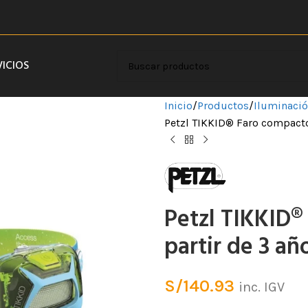
VICIOS
Inicio
Productos
Iluminaci
Petzl TIKKID® Faro compacto 
Petzl TIKKID®
partir de 3 añ
S/
140.93
inc. IGV