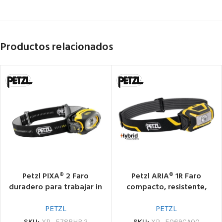
Productos relacionados
Petzl PIXA® 2 Faro
Petzl ARIA® 1R Faro
duradero para trabajar in
compacto, resistente,
situ y desplazarse por el
estanco y recargable para
lugar de trabajo
primeros planos
PETZL
PETZL
SKU:
XP_E78BHB 2
SKU:
XP_E069CA00