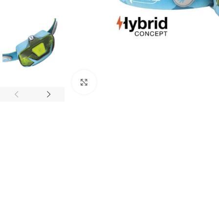
Clic para ampliar
ARNESES
Arneses para 
cuerda
Arneses antic
Arneses de as
Silletas y Asie
Cinturones de