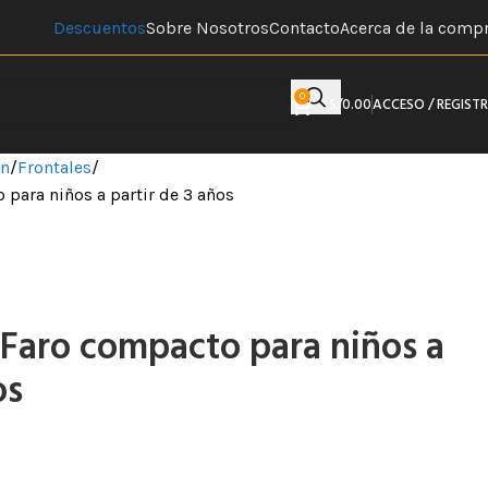
Descuentos
Sobre Nosotros
Contacto
Acerca de la comp
0
S/
0.00
ACCESO / REGIST
ón
Frontales
para niños a partir de 3 años
 Faro compacto para niños a
os