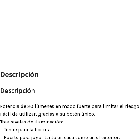
posicionamie
Accesorios pa
BLOQUEAD
ASCENDE
Bloqueadores
Bloqueadores 
Descripción
Bloqueadores d
Bloqueadores 
Descripción
de tracción
Pedales
Potencia de 20 lúmenes en modo fuerte para limitar el riesgo 
Fácil de utilizar, gracias a su botón único.
Tres niveles de iluminación:
– Tenue para la lectura.
– Fuerte para jugar tanto en casa como en el exterior.