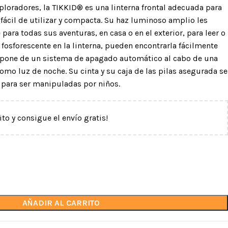
loradores, la TIKKID® es una linterna frontal adecuada para
 fácil de utilizar y compacta. Su haz luminoso amplio les
 para todas sus aventuras, en casa o en el exterior, para leer o
 fosforescente en la linterna, pueden encontrarla fácilmente
spone de un sistema de apagado automático al cabo de una
como luz de noche. Su cinta y su caja de las pilas asegurada se
para ser manipuladas por niños.
ito y consigue el envío gratis!
CASCOS
DESCENSORES Y
ASEGURADORES
Cascos de trabajo
inio
Con bloqueo automático
Cascos deportivos
o
Con frenado manual
Protectores oculares y
ma
auditivos
AÑADIR AL CARRITO
Accesorios para cascos