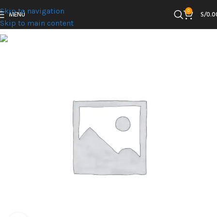
Skip to navigation
0
MENÚ
S/
0.0
Skip to main content