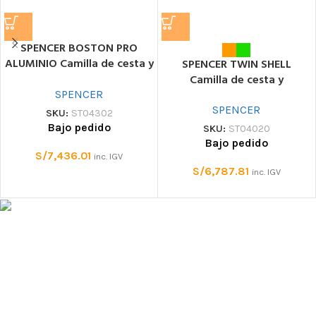
SPENCER BOSTON PRO
ALUMINIO Camilla de cesta y
SPENCER TWIN SHELL
accesorios
Camilla de cesta y
accesorios
SPENCER
SPENCER
SKU:
ST04302
Bajo pedido
SKU:
ST04020
Bajo pedido
S/
7,436.01
inc. IGV
S/
6,787.81
inc. IGV
Tienda especializada en equipo de protección personal
contra caidas, rescate, escalada y montaña. Ofrecemos equipo
técnico de marcas con reconocida calidad y trayectoria.
Contamos con un amplio stock, disponible inmediatamente