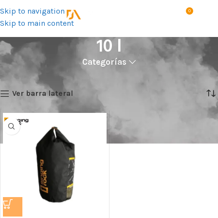
Skip to navigation
0
MENÚ
S/
0.0
Skip to main content
10 l
Categorías
Inicio
Talla del producto
10 l
Mostrando el único resultado
Ver barra lateral