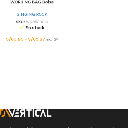
WORKING BAG Bolsa
SINGING ROCK
SKU:
W0052B010
En stock
S/
63.85
–
S/
69.87
inc. IGV