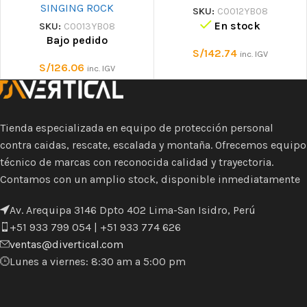
SINGING ROCK
SKU:
C0012YB08
En stock
SKU:
C0013YB08
Bajo pedido
S/
142.74
inc. IGV
S/
126.06
inc. IGV
Tienda especializada en equipo de protección personal
contra caidas, rescate, escalada y montaña. Ofrecemos equipo
técnico de marcas con reconocida calidad y trayectoria.
Contamos con un amplio stock, disponible inmediatamente
Av. Arequipa 3146 Dpto 402 Lima-San Isidro, Perú
+51 933 799 054 | +51 933 774 626
ventas@divertical.com
Lunes a viernes: 8:30 am a 5:00 pm