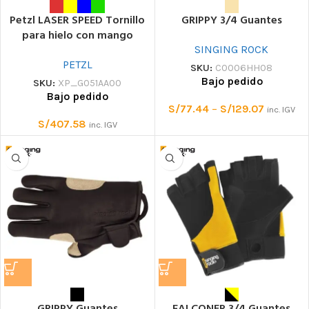
Petzl LASER SPEED Tornillo
GRIPPY 3/4 Guantes
para hielo con mango
SINGING ROCK
PETZL
SKU:
C0006HH08
Bajo pedido
SKU:
XP_G051AA00
Bajo pedido
S/
77.44
–
S/
129.07
inc. IGV
S/
407.58
inc. IGV