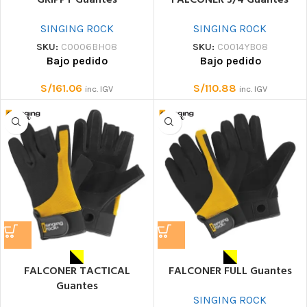
GRIPPY Guantes
FALCONER 3/4 Guantes
SINGING ROCK
SINGING ROCK
SKU:
C0006BH08
SKU:
C0014YB08
Bajo pedido
Bajo pedido
S/
161.06
S/
110.88
inc. IGV
inc. IGV
FALCONER TACTICAL
FALCONER FULL Guantes
Guantes
SINGING ROCK