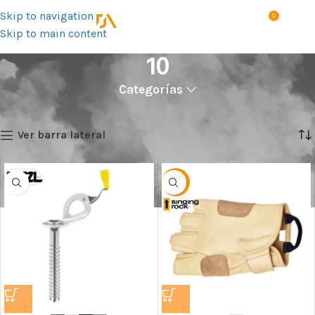
Skip to navigation
0
MENÚ
S/
0.0
Skip to main content
10
Categorías
Inicio
Talla del producto
10
Showing all 6 results
Ver barra lateral
-40%