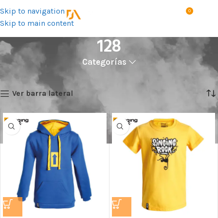
Skip to navigation
0
MENÚ
S/
0.0
Skip to main content
128
Categorías
Inicio
Talla del producto
128
Showing all 2 results
Ver barra lateral