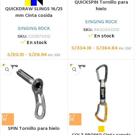
QUICKSPIN Tornillo para
hielo
QUICKDRAW SLINGS 16/25
mm Cinta cosida
SINGING ROCK
SINGING ROCK
SKU:
RK303SX012
En stock
SKU:
C2087X012
En stock
S/
334.16
–
S/
364.64
inc. IGV
S/
20.51
–
S/
26.94
inc. IGV
SPIN Tornillo para hielo