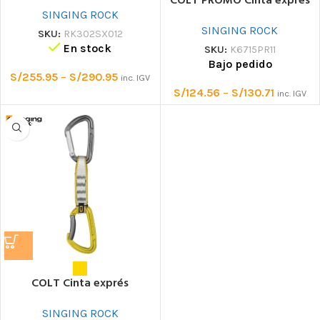
COLT PROMO Cinta exprés
SINGING ROCK
SINGING ROCK
SKU:
RK302SX012
En stock
SKU:
K6715PR11
Bajo pedido
S/
255.95
–
S/
290.95
inc. IGV
S/
124.56
–
S/
130.71
inc. IGV
COLT Cinta exprés
SINGING ROCK