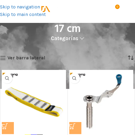
Skip to navigation
0
MENÚ
S/
0.0
Skip to main content
17 cm
Categorías
Inicio
Talla del producto
17 cm
Showing all 5 results
Ver barra lateral