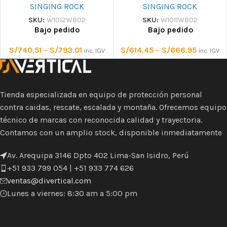
SINGING ROCK
SINGING ROCK
SKU:
W1012WB02
SKU:
W1011WB02
Bajo pedido
Bajo pedido
S/
740.51
–
S/
793.01
S/
614.45
–
S/
666.95
inc. IGV
inc. IGV
Tienda especializada en equipo de protección personal
contra caidas, rescate, escalada y montaña. Ofrecemos equipo
técnico de marcas con reconocida calidad y trayectoria.
Contamos con un amplio stock, disponible inmediatamente
Av. Arequipa 3146 Dpto 402 Lima-San Isidro, Perú
+51 933 799 054 | +51 933 774 626
ventas@divertical.com
Lunes a viernes: 8:30 am a 5:00 pm