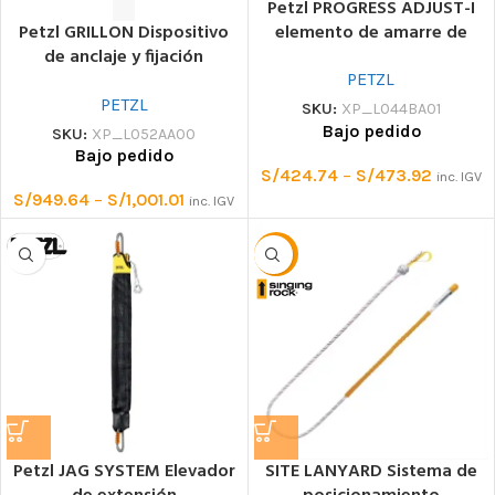
Petzl PROGRESS ADJUST-I
elemento de amarre de
Petzl GRILLON Dispositivo
posicionamiento Dispositivo
de anclaje y fijación
de anclaje y fijación
regulable
PETZL
ajustable
PETZL
SKU:
XP_L044BA01
Bajo pedido
SKU:
XP_L052AA00
Bajo pedido
S/
424.74
–
S/
473.92
inc. IGV
S/
949.64
–
S/
1,001.01
inc. IGV
-30%
Petzl JAG SYSTEM Elevador
SITE LANYARD Sistema de