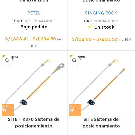
de extensión
posicionamiento
PETZL
SINGING ROCK
SKU:
XP_P044AA00
SKU:
W1014WB02
Bajo pedido
En stock
S/
1,323.41
–
S/
1,694.59
S/
102.60
–
S/
203.59
inc.
inc. IGV
IGV
SITE + K370 Sistema de
SITE Sistema de
posicionamiento
posicionamiento