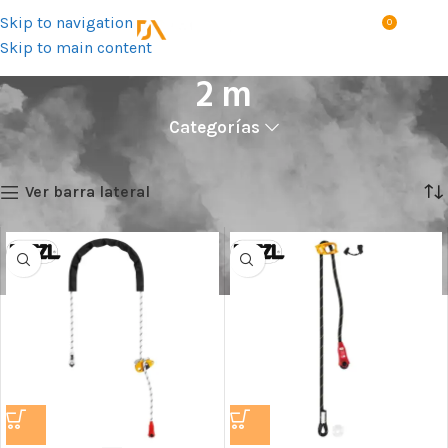
Skip to navigation
0
MENÚ
S/
0.0
Skip to main content
2 m
Categorías
Inicio
Talla del producto
2 m
Showing all 6 results
Ver barra lateral