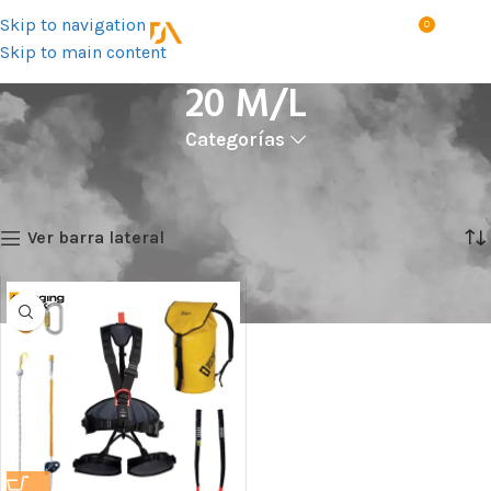
Skip to navigation
0
MENÚ
S/
0.0
Skip to main content
20 M/L
Categorías
Inicio
Talla del producto
20 M/L
Mostrando el único resultado
Ver barra lateral