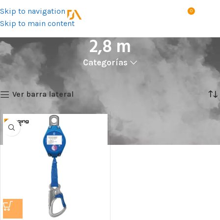
Skip to navigation
0
MENÚ
S/
0.0
Skip to main content
2,8 m
Categorías
Inicio
Talla del producto
2,8 m
Mostrando el único resultado
Ver barra lateral