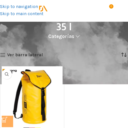
Skip to navigation
0
MENÚ
S/
0.0
Skip to main content
35 l
Categorías
Inicio
Talla del producto
35 l
Mostrando el único resultado
Ver barra lateral