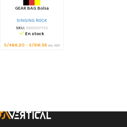
GEAR BAG Bolsa
SINGING ROCK
SKU:
S9000YY35
En stock
S/
486.20
–
S/
516.56
inc. IGV