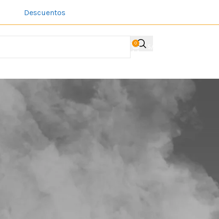
Descuentos
Sobre Nosotros
Contacto
Acerca de la comp
0
S/
0.00
ACCESO / REGIST
Mostrar
9
12
18
24