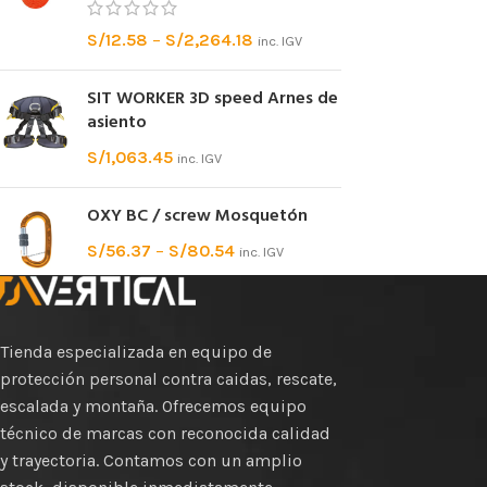
S/
12.58
–
S/
2,264.18
inc. IGV
SIT WORKER 3D speed Arnes de
asiento
S/
1,063.45
inc. IGV
OXY BC / screw Mosquetón
S/
56.37
–
S/
80.54
inc. IGV
Tienda especializada en equipo de
protección personal contra caidas, rescate,
escalada y montaña. Ofrecemos equipo
técnico de marcas con reconocida calidad
y trayectoria. Contamos con un amplio