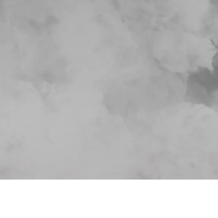
CASCOS
DESCENSORES Y
ASEGURADORES
Cascos de trabajo
inio
Con bloqueo automático
Cascos deportivos
o
Con frenado manual
Protectores oculares y
ma
auditivos
Accesorios para cascos