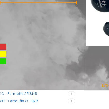
Precio:
S/240
—
S/350
FILTRAR
FILTRAR POR COLOR
Rojo
1
Amarillo
1
ARNESES
Verde
1
Arneses para 
cuerda
Arneses antic
FILTRAR POR TALLA
S/
2
Arneses de as
1C - Earmuffs 25 SNR
1
Silletas y Asie
2C - Earmuffs 29 SNR
1
Cinturones de