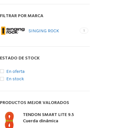
posicionamie
Accesorios pa
FILTRAR POR MARCA
SINGING ROCK
1
BLOQUEAD
ASCENDE
Bloqueadores
Bloqueadores 
ESTADO DE STOCK
Bloqueadores d
En oferta
Bloqueadores 
En stock
de tracción
Pedales
PRODUCTOS MEJOR VALORADOS
TENDON SMART LITE 9.5
Cuerda dinámica