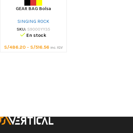
GEAR BAG Bolsa
SINGING ROCK
SKU:
S9000YY35
En stock
S/
486.20
–
S/
516.56
inc. IGV