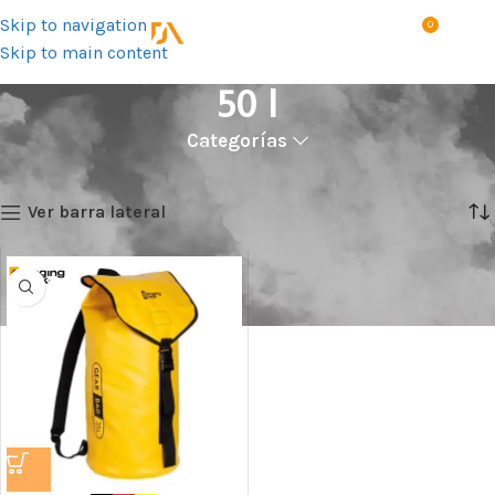
Skip to navigation
0
MENÚ
S/
0.0
Skip to main content
50 l
Categorías
Inicio
Talla del producto
50 l
Mostrando el único resultado
Ver barra lateral