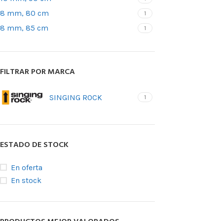
posicionamie
8 mm, 80 cm
1
Accesorios pa
8 mm, 85 cm
1
BLOQUEAD
ASCENDE
FILTRAR POR MARCA
Bloqueadores
SINGING ROCK
Bloqueadores 
1
Bloqueadores d
Bloqueadores 
de tracción
ESTADO DE STOCK
Pedales
En oferta
En stock