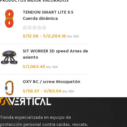
PRODUCTOS MEJOR VALORADOS
TENDON SMART LITE 9.5
Cuerda dinámica
S/
12.58
–
S/
2,264.18
inc. IGV
SIT WORKER 3D speed Arnes de
asiento
S/
1,063.45
inc. IGV
OXY BC / screw Mosquetón
S/
56.37
–
S/
80.54
inc. IGV
Tienda especializada en equipo de
protección personal contra caidas, rescate,