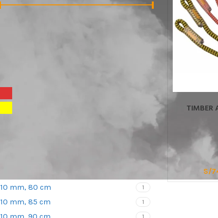
Precio:
S/70
—
S/110
FILTRAR
FILTRAR POR COLOR
Rojo
1
TIMBER 
Amarillo
1
ARNESES
Arneses para 
cuerda
FILTRAR POR TALLA
Arneses antic
S/
7
10 mm, 100 cm
1
Arneses de as
10 mm, 80 cm
1
Silletas y Asie
10 mm, 85 cm
1
Cinturones de
10 mm, 90 cm
1