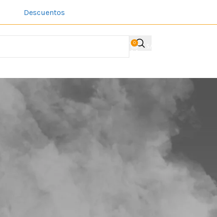
Descuentos
Sobre Nosotros
Contacto
Acerca de la comp
0
S/
0.00
ACCESO / REGIST
Mostrar
9
12
18
24