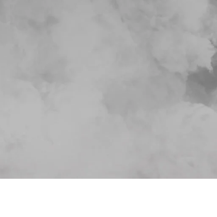
CASCOS
DESCENSORES Y
ASEGURADORES
Cascos de trabajo
inio
Con bloqueo automático
Cascos deportivos
o
Con frenado manual
Protectores oculares y
ma
auditivos
Accesorios para cascos