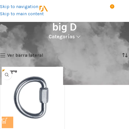
Skip to navigation
0
MENÚ
S/
0.0
Skip to main content
big D
Categorías
Inicio
Talla del producto
big D
Mostrando el único resultado
Ver barra lateral