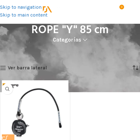
Skip to navigation
0
MENÚ
S/
0.0
Skip to main content
ROPE "Y" 85 cm
Categorías
Inicio
Talla del producto
ROPE "Y" 85 cm
Mostrando el único resultado
Ver barra lateral