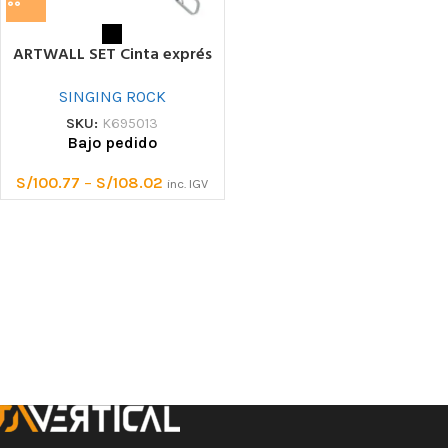
ARTWALL SET Cinta exprés
SINGING ROCK
SKU:
K695013
Bajo pedido
S/
100.77
–
S/
108.02
inc. IGV