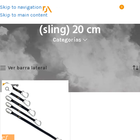
Skip to navigation
0
MENÚ
S/
0.0
Skip to main content
(sling) 20 cm
Categorías
Inicio
Talla del producto
(sling) 20 cm
Mostrando el único resultado
Ver barra lateral