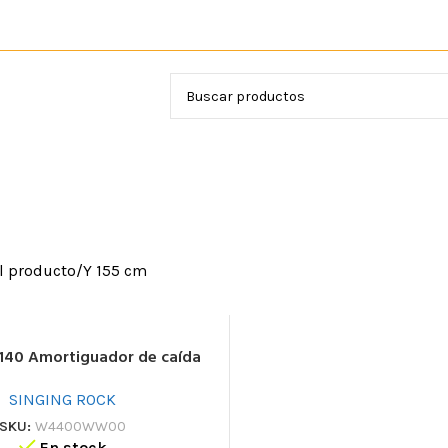
VICIOS
Y 155 cm
PRODUCTOS
SIN CATEGORIZAR
el producto
Y 155 cm
40 Amortiguador de caída
SINGING ROCK
SKU:
W4400WW00
En stock