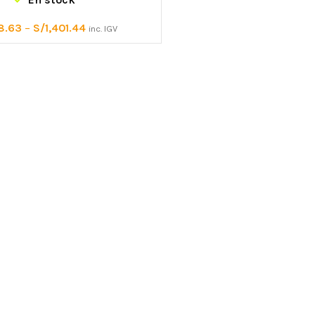
8.63
–
S/
1,401.44
inc. IGV
CUERDAS
MOSQUETONES Y
CONECTORES
acceso por
Semiestáticas
Mosquetones de alum
Dinámicas
aída
Mosquetones de acer
Cordinos
iento
Mosquetones por for
Protectores para cuerda
ntos
Ganchos
Accesorios para cuerdas
Anillos