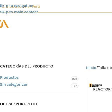
Skip to navigation
Envíos a todo el Perú
Skip to main content
PRODUCTOS
SER
CATEGORÍAS DEL PRODUCTO
Inicio
Talla d
Productos
935
Sin categorizar
187
REACTOR 1
FILTRAR POR PRECIO