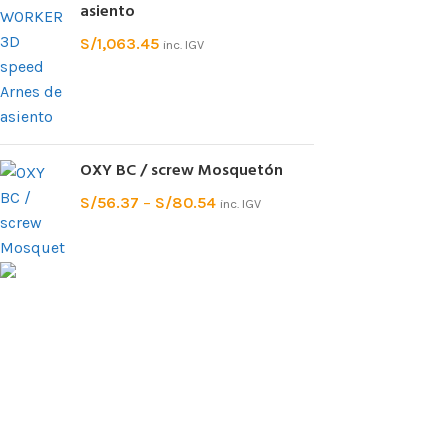
asiento
S/
1,063.45
inc. IGV
OXY BC / screw Mosquetón
S/
56.37
–
S/
80.54
inc. IGV
Tienda especializada en equipo de
protección personal contra caidas, rescate,
escalada y montaña. Ofrecemos equipo
técnico de marcas con reconocida calidad
y trayectoria. Contamos con un amplio