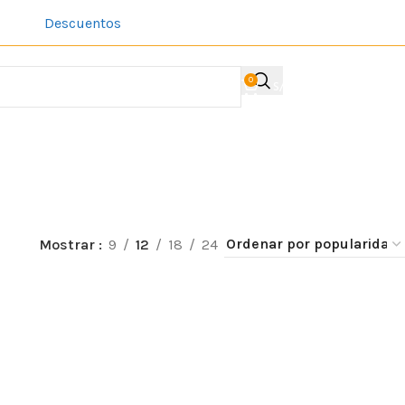
Descuentos
Sobre Nosotros
Contacto
Acerca de la comp
0
S/
0.00
ACCESO / REGIST
Mostrar
9
12
18
24