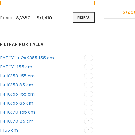
S/
28
Precio:
S/280
—
S/1,410
FILTRAR
FILTRAR POR TALLA
EYE "Y" + 2xK355 155 cm
1
EYE "Y" 155 cm
1
ARNESES
I + K353 155 cm
1
Arneses para 
I + K353 85 cm
1
cuerda
I + K355 155 cm
1
Arneses antic
I + K355 85 cm
1
Arneses de as
I + K370 155 cm
1
Silletas y Asie
I + K370 85 cm
1
I 155 cm
1
Cinturones de