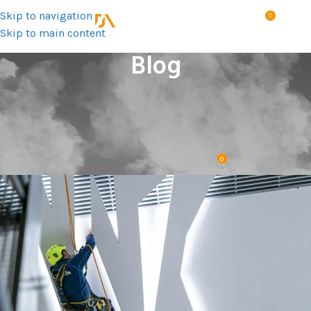
Skip to navigation
0
MENÚ
S/
0.0
Skip to main content
Blog
TRABAJO EN ALTURA
¿Qué arnés elegir para trabajos en
altura certificados?
0
info
Activado 10.10.2025