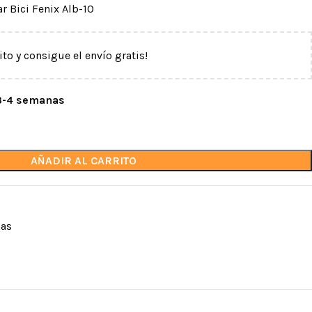
r Bici Fenix Alb-10
ito y consigue el envío gratis!
 3-4 semanas
AÑADIR AL CARRITO
CASCOS
DESCENSORES Y
ASEGURADORES
Cascos de trabajo
inio
Con bloqueo automático
Cascos deportivos
nas
o
Con frenado manual
Protectores oculares y
ma
auditivos
Accesorios para cascos