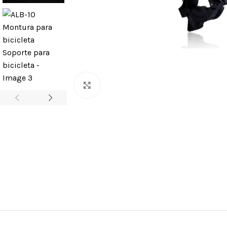
Clic para ampliar
ARNESES
Arneses para 
cuerda
Arneses antic
Arneses de as
Silletas y Asie
Cinturones de