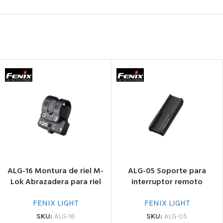
ALG-16 Montura de riel M-
ALG-05 Soporte para
Lok Abrazadera para riel
interruptor remoto
M-Lok
Soporte para interruptor
remoto
FENIX LIGHT
FENIX LIGHT
SKU:
ALG-16
SKU:
ALG-05