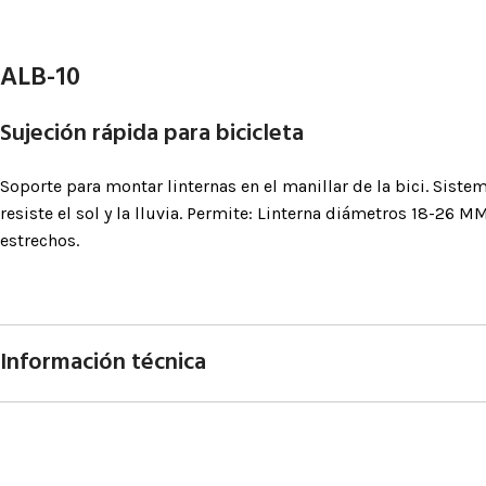
posicionamie
Accesorios pa
ALB-10
BLOQUEAD
Sujeción rápida para bicicleta
ASCENDE
Bloqueadores
Soporte para montar linternas en el manillar de la bici. Sistem
resiste el sol y la lluvia. Permite: Linterna diámetros 18-26
Bloqueadores 
estrechos.
Bloqueadores d
Bloqueadores 
de tracción
Pedales
Información técnica