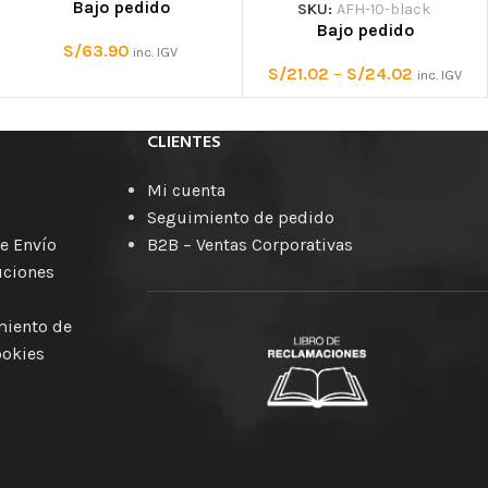
Bajo pedido
SKU:
AFH-10-black
Bajo pedido
S/
63.90
inc. IGV
S/
21.02
–
S/
24.02
inc. IGV
CLIENTES
Mi cuenta
Seguimiento de pedido
e Envío
B2B – Ventas Corporativas
uciones
amiento de
ookies