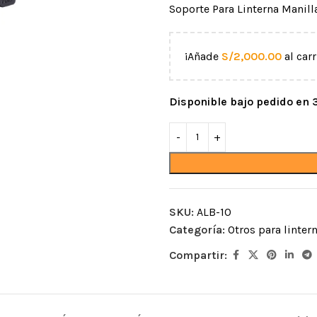
Soporte Para Linterna Manilla
¡Añade
S/
2,000.00
al carr
Disponible bajo pedido en
CUERDAS
MOSQUETONES Y
CONECTORES
acceso por
Semiestáticas
Mosquetones de alum
SKU:
ALB-10
Dinámicas
Categoría:
Otros para linter
aída
Mosquetones de acer
Cordinos
Compartir:
iento
Mosquetones por for
Protectores para cuerda
ntos
Ganchos
Accesorios para cuerdas
Anillos