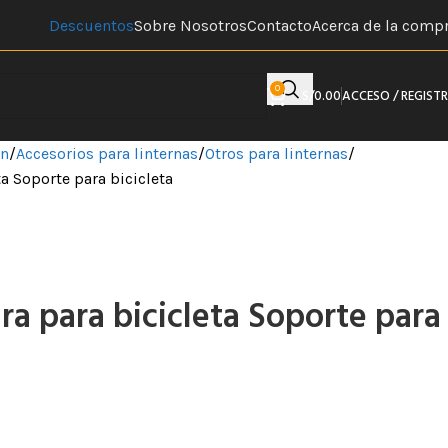
Descuentos
Sobre Nosotros
Contacto
Acerca de la comp
0
S/
0.00
ACCESO / REGIST
ón
Accesorios para linternas
Otros para linternas
a Soporte para bicicleta
a para bicicleta Soporte para