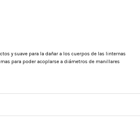
ENTOS
AMORTIGUADORES Y
ACCESORIOS
ANTICAÍDAS
Bolsas y mochilas
Absorbedores de energía
ctos y suave para la dañar a los cuerpos de las linternas
Portaherramientas
 gomas para poder acoplarse a diámetros de manillares
tencia
Anticaidas deslizantes
Ropa y calzado
Anticaídas autorretráctiles
Cuchillos
Botiquines de primeros
auxilios
Otros