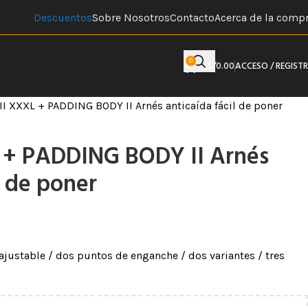
Descuentos
Sobre Nosotros
Contacto
Acerca de la comp
0
S/
0.00
ACCESO / REGIST
I XXXL + PADDING BODY II Arnés anticaída fácil de poner
 + PADDING BODY II Arnés
l de poner
ajustable / dos puntos de enganche / dos variantes / tres