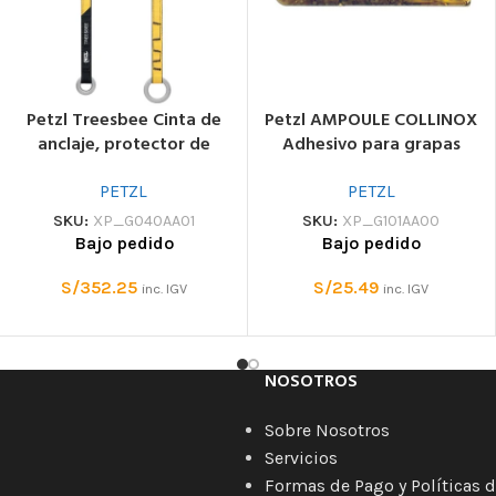
Petzl Treesbee Cinta de
Petzl AMPOULE COLLINOX
anclaje, protector de
Adhesivo para grapas
cámbium, para
encoladas
arboricultura
PETZL
PETZL
SKU:
XP_G040AA01
SKU:
XP_G101AA00
Bajo pedido
Bajo pedido
S/
352.25
S/
25.49
inc. IGV
inc. IGV
NOSOTROS
Sobre Nosotros
Servicios
Formas de Pago y Políticas d