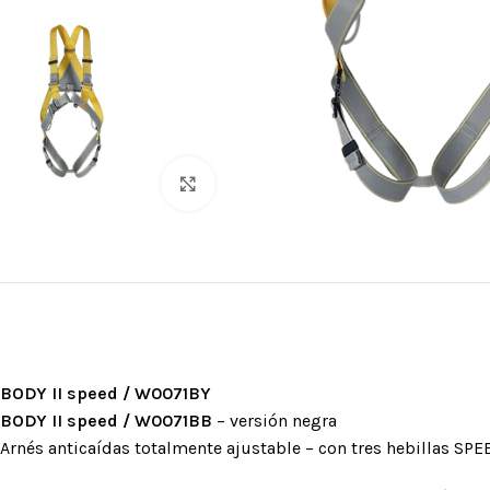
Clic para ampliar
ARNESES
Arneses para 
cuerda
Arneses antic
BODY II speed / W0071BY
Arneses de as
BODY II speed / W0071BB
– versión negra
Silletas y Asie
Arnés anticaídas totalmente ajustable – con tres hebillas SPE
Cinturones de