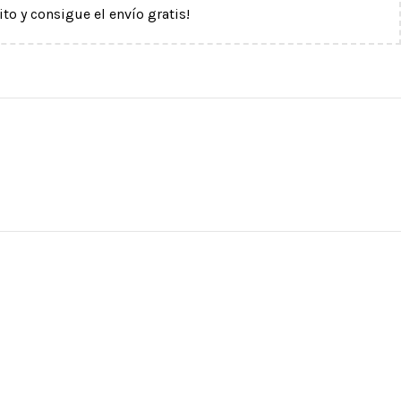
ito y consigue el envío gratis!
CASCOS
DESCENSORES Y
ASEGURADORES
Cascos de trabajo
inio
Con bloqueo automático
Cascos deportivos
o
Con frenado manual
Protectores oculares y
ma
auditivos
Accesorios para cascos