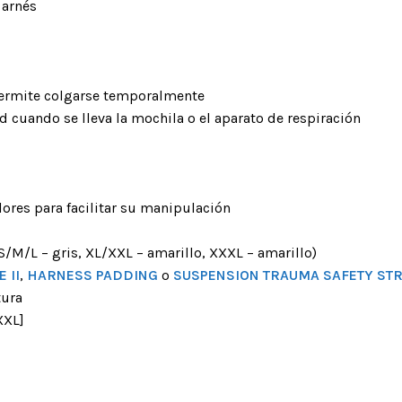
nto
 arnés
Maillónes
ra arneses
Cintas express
permite colgarse temporalmente
ORES Y
DISPOSITIVOS DE ANCLAJE
ESLINGAS Y ELEM
 cuando se lleva la mochila o el aparato de respiración
DORES
DE AMARRE
Chapas placas y pernos
 de mano
Anillas cosidas
Puntos de anclaje móviles
de pecho
Eslingas de alta resis
Cables de acero
lores para facilitar su manipulación
e pie
Cintas regulables
Placas multianclajes
para sistemas
Elementos de amarre
(S/M/L – gris, XL/XXL – amarillo, XXXL – amarillo)
Giratorios
Prusiks
 II
,
HARNESS PADDING
o
SUSPENSION TRAUMA SAFETY ST
tura
Dispositivos de
posicionamiento
/XXL]
Cintas por metro