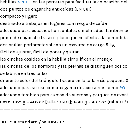
posicionamie
hebillas
SPEED
en las perneras para facilitar la colocación del
dos puntos de enganche anticaídas (EN 361)
Accesorios pa
compacto y ligero
destinado a trabajos en lugares con riesgo de caída
adecuado para espacios horizontales o inclinados, también 
BLOQUEAD
punto de enganche trasero plano que no afecta a la comodidad
ASCENDE
dos anillas portamaterial con un máximo de carga 5 kg
Bloqueadores
fácil de ajustar, fácil de poner y quitar
Bloqueadores 
las cinchas cosidas en la hebilla simplifican el manejo
las cinchas de los hombros y las piernas se distinguen por co
Bloqueadores d
se fabrica en tres tallas
Bloqueadores 
diferente color del triángulo trasero en la talla más pequeña 
de tracción
adecuado para su uso con una gama de accesorios como
POLE
Pedales
adecuado también para cursos de cuerdas y parques de aven
Peso:
1185 g – 41.8 oz [talla S/M/L]; 1240 g – 43.7 oz [talla XL
—————————————————————————————————–
BODY II standard / W0068BR