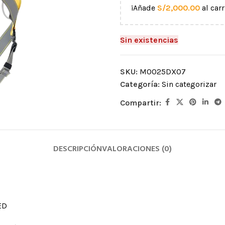
¡Añade
S/
2,000.00
al carr
Sin existencias
SKU:
M0025DX07
Categoría:
Sin categorizar
Compartir:
CUERDAS
MOSQUETONES Y
CONECTORES
acceso por
Semiestáticas
DESCRIPCIÓN
VALORACIONES (0)
Mosquetones de alum
Dinámicas
aída
Mosquetones de acer
Cordinos
iento
Mosquetones por for
Protectores para cuerda
ntos
Ganchos
ED
Accesorios para cuerdas
Anillos