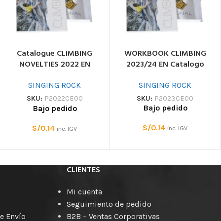
Catalogue CLIMBING
WORKBOOK CLIMBING
NOVELTIES 2022 EN
2023/24 EN Catalogo
Catalogo
SINGING ROCK
SINGING ROCK
SKU:
P2023CE00
SKU:
P2022CE00
Bajo pedido
Bajo pedido
S/
0.14
S/
0.14
inc. IGV
inc. IGV
CLIENTES
Mi cuenta
Seguimiento de pedido
e Envío
B2B – Ventas Corporativas