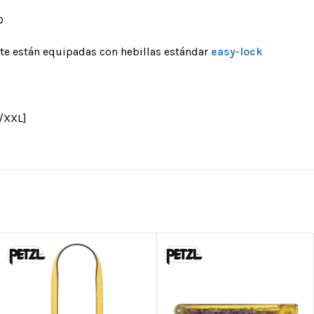
D
nte están equipadas con hebillas estándar
easy-lock
L/XXL]