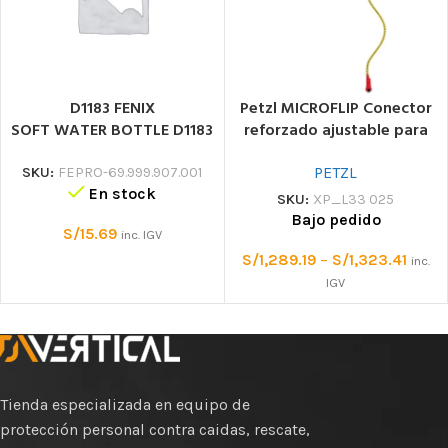
D1183 FENIX
Petzl MICROFLIP Conector
SOFT WATER BOTTLE D1183
reforzado ajustable para
Fenix soft water bottle
arboricultura
Botella suave
PETZL
SKU:
FEPRO-69.999.907.001
En stock
SKU:
XP_L33 025
Bajo pedido
S/
15.69
inc. IGV
S/
1,289.19
–
S/
1,323.41
inc.
IGV
Tienda especializada en equipo de
protección personal contra caidas, rescate,