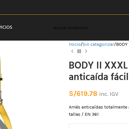
VICIOS
Inicio
Sin categorizar
BODY I
BODY II XXXL
anticaída fáci
S/
619.78
inc. IGV
Arnés anticaídas totalmente 
tallas / EN 361