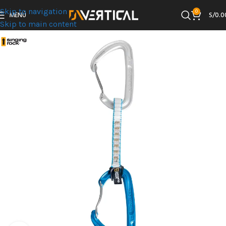
Skip to navigation
0
MENÚ
S/
0.0
Skip to main content