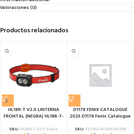
Valoraciones (0)
Productos relacionados
HL18R-T V2.0 LINTERNA
D1178 FENIX CATALOGUE
FRONTAL (NEGRA) HL18R-T-
2025 D1178 Fenix Catalogue
V2.0 Linterna frontal de
2025 Catálogo
seguridad
SKU:
HL18R-T-V2.0-black
SKU:
FEPRO-61.599.991.018