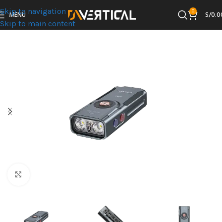
Skip to navigation
0
MENÚ
S/
0.0
Skip to main content
Clic para ampliar