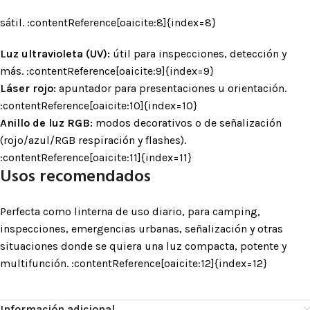
sátil. :contentReference[oaicite:8]{index=8}
Luz ultravioleta (UV):
útil para inspecciones, detección y
más. :contentReference[oaicite:9]{index=9}
Láser rojo:
apuntador para presentaciones u orientación.
:contentReference[oaicite:10]{index=10}
Anillo de luz RGB:
modos decorativos o de señalización
(rojo/azul/RGB respiración y flashes).
:contentReference[oaicite:11]{index=11}
Usos recomendados
Perfecta como linterna de uso diario, para camping,
inspecciones, emergencias urbanas, señalización y otras
situaciones donde se quiera una luz compacta, potente y
multifunción. :contentReference[oaicite:12]{index=12}
Información adicional