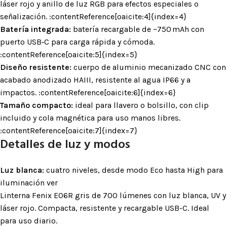
láser rojo y anillo de luz RGB para efectos especiales o
señalización. :contentReference[oaicite:4]{index=4}
Batería integrada:
batería recargable de ~750 mAh con
puerto USB‑C para carga rápida y cómoda.
:contentReference[oaicite:5]{index=5}
Diseño resistente:
cuerpo de aluminio mecanizado CNC con
acabado anodizado HAIII, resistente al agua IP66 y a
impactos. :contentReference[oaicite:6]{index=6}
Tamaño compacto:
ideal para llavero o bolsillo, con clip
incluido y cola magnética para uso manos libres.
:contentReference[oaicite:7]{index=7}
Detalles de luz y modos
Luz blanca:
cuatro niveles, desde modo Eco hasta High para
iluminación ver
Linterna Fenix E06R gris de 700 lúmenes con luz blanca, UV y
láser rojo. Compacta, resistente y recargable USB-C. Ideal
para uso diario.