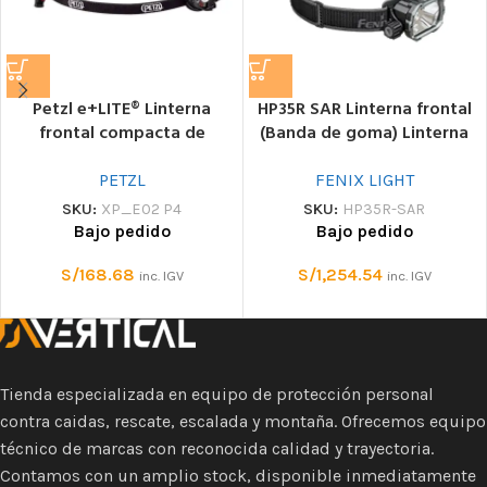
Petzl e+LITE® Linterna
HP35R SAR Linterna frontal
frontal compacta de
(Banda de goma) Linterna
emergencia y seguridad
frontal de seguridad
PETZL
FENIX LIGHT
SKU:
XP_E02 P4
SKU:
HP35R-SAR
Bajo pedido
Bajo pedido
S/
168.68
S/
1,254.54
inc. IGV
inc. IGV
Tienda especializada en equipo de protección personal
contra caidas, rescate, escalada y montaña. Ofrecemos equipo
técnico de marcas con reconocida calidad y trayectoria.
Contamos con un amplio stock, disponible inmediatamente