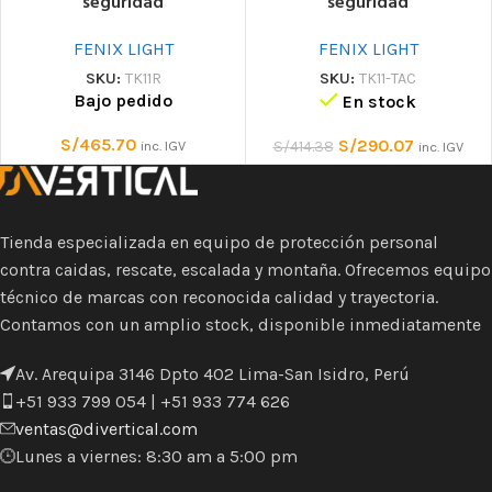
seguridad
seguridad
FENIX LIGHT
FENIX LIGHT
SKU:
TK11R
SKU:
TK11-TAC
Bajo pedido
En stock
S/
465.70
S/
290.07
inc. IGV
S/
414.38
inc. IGV
Tienda especializada en equipo de protección personal
contra caidas, rescate, escalada y montaña. Ofrecemos equipo
técnico de marcas con reconocida calidad y trayectoria.
Contamos con un amplio stock, disponible inmediatamente
Av. Arequipa 3146 Dpto 402 Lima-San Isidro, Perú
+51 933 799 054 | +51 933 774 626
ventas@divertical.com
Lunes a viernes: 8:30 am a 5:00 pm