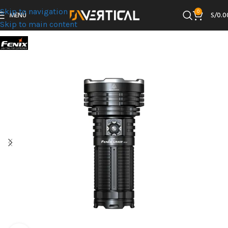
Skip to navigation
0
MENÚ
S/
0.0
Skip to main content