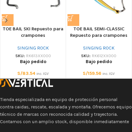
TOE BAIL SKI Repuesto para
TOE BAIL SEMI-CLASSIC
crampones
Repuesto para crampones
SINGING ROCK
SINGING ROCK
SKU:
RK613XX000
SKU:
RK612XX000
Bajo pedido
Bajo pedido
S/
83.54
S/
159.56
inc. IGV
inc. IGV
Tienda especializada en equipo de protección personal
contra caidas, rescate, escalada y montaña. Ofrecemos equipo
técnico de marcas con reconocida calidad y trayectoria.
Contamos con un amplio stock, disponible inmediatamente