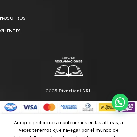
NOSOTROS
CLIENTES
2025
Divertical SRL
Aunque preferimos mantenernos en las alturas, a
Solo
LUCIFER III
quedan 3
veces tenemos que navegar por el mundo de
S/
1,063.45
TECH
disponibles