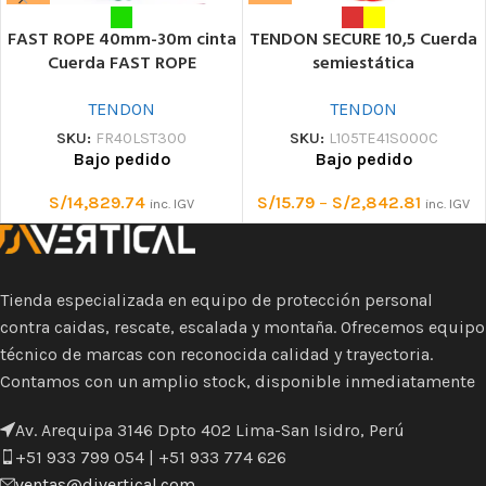
FAST ROPE 40mm-30m cinta
TENDON SECURE 10,5 Cuerda
Cuerda FAST ROPE
semiestática
TENDON
TENDON
SKU:
FR40LST300
SKU:
L105TE41S000C
Bajo pedido
Bajo pedido
S/
14,829.74
S/
15.79
–
S/
2,842.81
inc. IGV
inc. IGV
Tienda especializada en equipo de protección personal
contra caidas, rescate, escalada y montaña. Ofrecemos equipo
técnico de marcas con reconocida calidad y trayectoria.
Contamos con un amplio stock, disponible inmediatamente
Av. Arequipa 3146 Dpto 402 Lima-San Isidro, Perú
+51 933 799 054 | +51 933 774 626
ventas@divertical.com