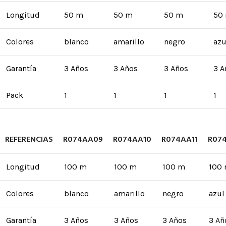
Longitud
50 m
50 m
50 m
50
Colores
blanco
amarillo
negro
azu
Garantía
3 Años
3 Años
3 Años
3 A
Pack
1
1
1
1
REFERENCIAS
R074AA09
R074AA10
R074AA11
R07
Longitud
100 m
100 m
100 m
100
Colores
blanco
amarillo
negro
azul
Garantía
3 Años
3 Años
3 Años
3 Añ