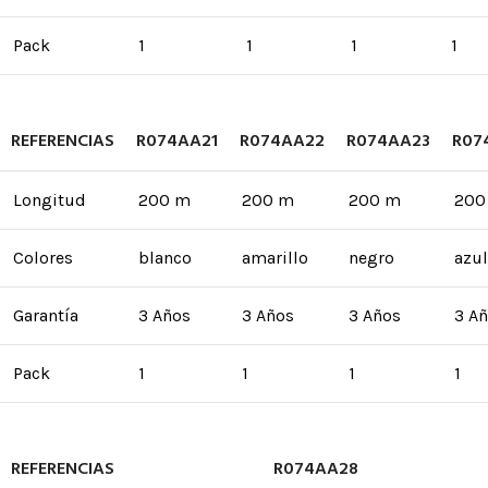
Pack
1
1
1
1
REFERENCIAS
R074AA21
R074AA22
R074AA23
R07
Longitud
200 m
200 m
200 m
200
Colores
blanco
amarillo
negro
azul
Garantía
3 Años
3 Años
3 Años
3 A
Pack
1
1
1
1
REFERENCIAS
R074AA28