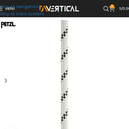
Skip to navigation
0
MENÚ
S/
0.0
Skip to main content