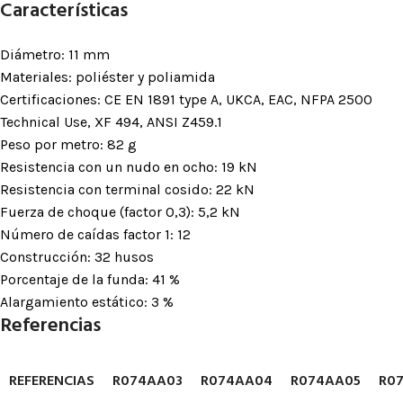
Características
Diámetro: 11 mm
Materiales: poliéster y poliamida
Certificaciones: CE EN 1891 type A, UKCA, EAC, NFPA 2500
Technical Use, XF 494, ANSI Z459.1
Peso por metro: 82 g
Resistencia con un nudo en ocho: 19 kN
Resistencia con terminal cosido: 22 kN
Fuerza de choque (factor 0,3): 5,2 kN
Número de caídas factor 1: 12
Construcción: 32 husos
Porcentaje de la funda: 41 %
Alargamiento estático: 3 %
Referencias
REFERENCIAS
R074AA03
R074AA04
R074AA05
R0