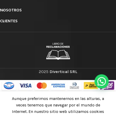
NOSOTROS
CLIENTES
2025
Divertical SRL
Petzl
Aunque preferimos mantenernos en las alturas, a
Disponible
Gemini
bajo
Polea
veces tenemos que navegar por el mundo de
S/
563.49
AÑA
pedido en
prusik
inc. IGV
Internet. En nuestro sitio web utilizamos cookies
3-4
Tienda
Mi cuenta
doble
semanas