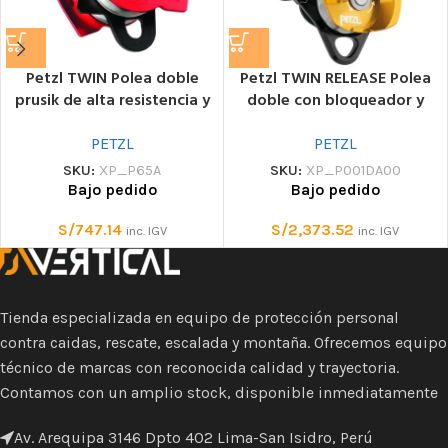
Petzl TWIN Polea doble
Petzl TWIN RELEASE Polea
prusik de alta resistencia y
doble con bloqueador y
eficacia
bisagra giratoria
PETZL
PETZL
SKU:
XP_P65A
SKU:
XP_P001DA00
Bajo pedido
Bajo pedido
S/
747.14
S/
2,373.52
inc. IGV
inc. IGV
Tienda especializada en equipo de protección personal
contra caidas, rescate, escalada y montaña. Ofrecemos equipo
técnico de marcas con reconocida calidad y trayectoria.
Contamos con un amplio stock, disponible inmediatamente
Av. Arequipa 3146 Dpto 402 Lima-San Isidro, Perú