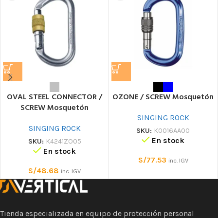
OVAL STEEL CONNECTOR /
OZONE / SCREW Mosquetón
SCREW Mosquetón
SINGING ROCK
SINGING ROCK
SKU:
K0016AA00
En stock
SKU:
K4241ZO05
En stock
S/
77.53
inc. IGV
S/
48.68
inc. IGV
Tienda especializada en equipo de protección personal