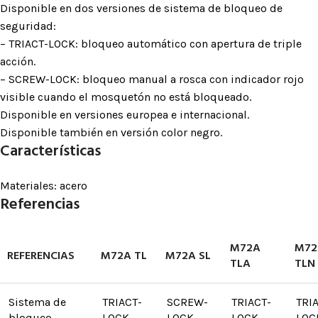
Disponible en dos versiones de sistema de bloqueo de
seguridad:
– TRIACT-LOCK: bloqueo automático con apertura de triple
acción.
– SCREW-LOCK: bloqueo manual a rosca con indicador rojo
visible cuando el mosquetón no está bloqueado.
Disponible en versiones europea e internacional.
Disponible también en versión color negro.
Características
Materiales: acero
Referencias
M72A
M72
REFERENCIAS
M72A TL
M72A SL
TLA
TLN
Sistema de
TRIACT-
SCREW-
TRIACT-
TRI
bloqueo
LOCK
LOCK
LOCK
LOC