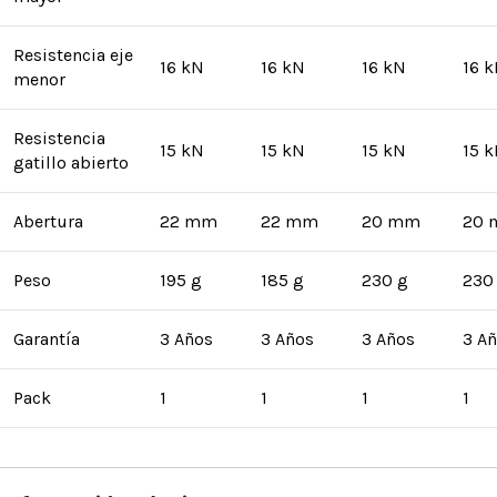
Resistencia eje
16 kN
16 kN
16 kN
16 
menor
Resistencia
15 kN
15 kN
15 kN
15 
gatillo abierto
Abertura
22 mm
22 mm
20 mm
20
Peso
195 g
185 g
230 g
230
Garantía
3 Años
3 Años
3 Años
3 A
Pack
1
1
1
1