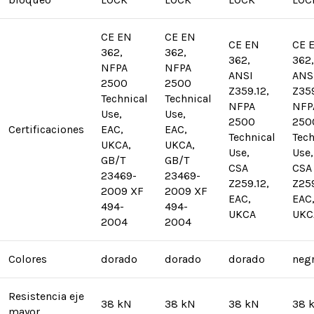
CE EN
CE EN
CE EN
CE 
362,
362,
362,
362,
NFPA
NFPA
ANSI
ANS
2500
2500
Z359.12,
Z359
Technical
Technical
NFPA
NFP
Use,
Use,
2500
250
Certificaciones
EAC,
EAC,
Technical
Tech
UKCA,
UKCA,
Use,
Use,
GB/T
GB/T
CSA
CSA
23469-
23469-
Z259.12,
Z259
2009 XF
2009 XF
EAC,
EAC
494-
494-
UKCA
UKC
2004
2004
Colores
dorado
dorado
dorado
neg
Resistencia eje
38 kN
38 kN
38 kN
38 
mayor